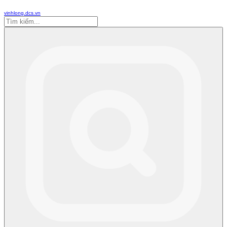
vinhlong.dcs.vn