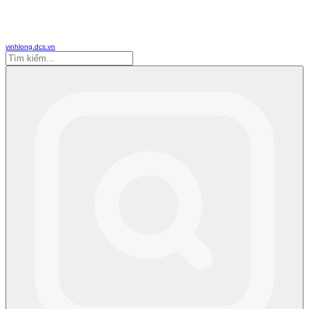
vinhlong.dcs.vn