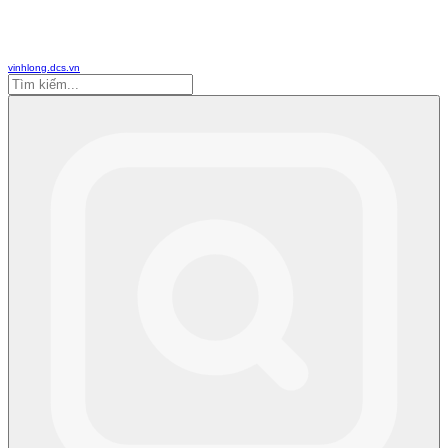
vinhlong.dcs.vn