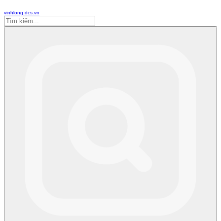
vinhlong.dcs.vn