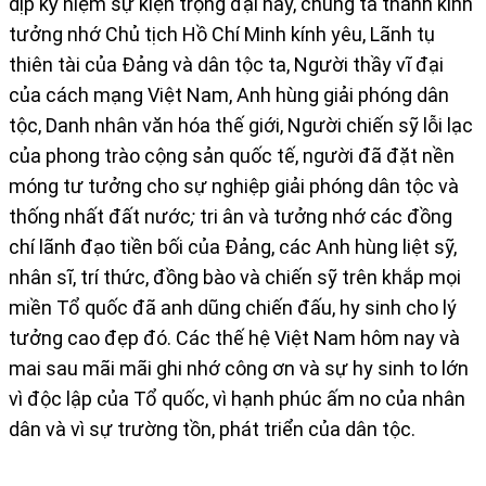
dịp kỷ niệm sự kiện trọng đại này, chúng ta thành kính
tưởng nhớ Chủ tịch Hồ Chí Minh kính yêu, Lãnh tụ
thiên tài của Đảng và dân tộc ta, Người thầy vĩ đại
của cách mạng Việt Nam, Anh hùng giải phóng dân
tộc, Danh nhân văn hóa thế giới, Người chiến sỹ lỗi lạc
của phong trào cộng sản quốc tế, người đã đặt nền
móng tư tưởng cho sự nghiệp giải phóng dân tộc và
thống nhất đất nước
;
tri ân và tưởng nhớ các đồng
chí lãnh đạo tiền bối của Đảng, các Anh hùng liệt sỹ,
nhân sĩ, trí thức, đồng bào và chiến sỹ trên khắp mọi
miền Tổ quốc đã anh dũng chiến đấu, hy sinh cho lý
tưởng cao đẹp đó. Các thế hệ Việt Nam hôm nay và
mai sau mãi mãi ghi nhớ công ơn và sự hy sinh to lớn
vì độc lập của Tổ quốc, vì hạnh phúc ấm no của nhân
dân và vì sự trường tồn, phát triển của dân tộc.