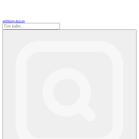
vinhlong.dcs.vn