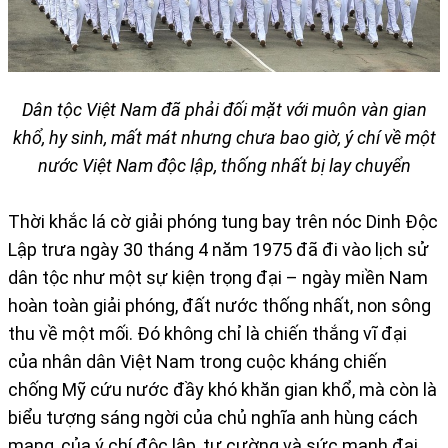
Dân tộc
Việt Nam đã phải đối mặt với muôn vàn gian
khổ, hy sinh, mất mát nhưng chưa bao giờ, ý chí về một
nước Việt Nam độc lập, thống nhất bị lay chuyển
Thời khắc lá cờ giải phóng tung bay trên nóc Dinh Độc
Lập trưa ngày 30 tháng 4 năm 1975 đã đi vào lịch sử
dân tộc như một sự kiện trọng đại – ngày miền Nam
hoàn toàn giải phóng, đất nước thống nhất, non sông
thu về một mối. Đó không chỉ là chiến thắng vĩ đại
của nhân dân Việt Nam trong cuộc kháng chiến
chống Mỹ cứu nước đầy khó khăn gian khổ, mà còn là
biểu tượng sáng ngời của chủ nghĩa anh hùng cách
mạng, của ý chí độc lập, tự cường và sức mạnh đại