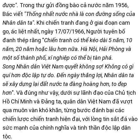
được
".
Trong thư gửi đồng bào cả nước năm 1956,
Bác viết
"Thống nhất nước nhà là con đường sống của
Nhân dân ta"
. Khi chiến tranh đang ở giai đoạn cam
go, ác liệt nhất, ngày 17/07/1966, Người tuyên bố
đanh thép rằng "
Chiến tranh có thể kéo dài 5 năm, 10
năm, 20 năm hoặc lâu hơn nữa. Hà Nội, Hải Phòng và
một số thành phố, xí nghiệp có thể bị tàn phá.
Song
N
hân dân Việt Nam quyết không sợ! Không có gì
quí hơn độc lập tự do. Đến ngày thắng lợi,
N
hân dân ta
sẽ xây dựng
lại
đất nước ta đàng hoàng hơn, to đẹp
hơn
". Và đúng như vậy, dưới sự lãnh đạo của Chủ tịch
Hồ Chí Minh và Đảng ta, quân dân Việt Nam đã vượt
qua muôn vàn khó khăn, từng bước đánh bại các
chiến lược chiến tranh hiện đại, với lòng tin sắt đá vào
sức mạnh của chính nghĩa và tinh thần độc lập dân
tộc.