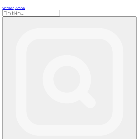
vinhlong.dcs.vn