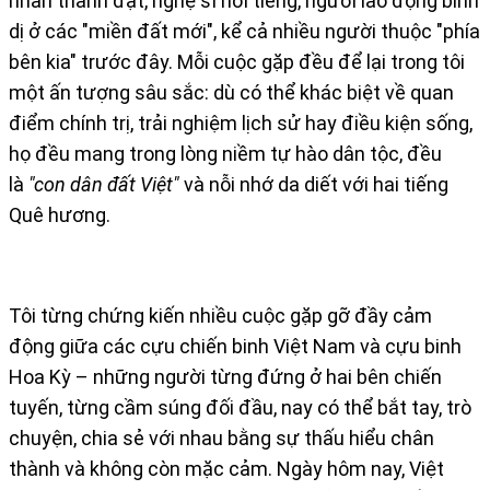
nhân thành đạt, nghệ sĩ nổi tiếng, người lao động bình
dị ở các "miền đất mới", kể cả nhiều người thuộc "phía
bên kia" trước đây. Mỗi cuộc gặp đều để lại trong tôi
một ấn tượng sâu sắc: dù có thể khác biệt về quan
điểm chính trị, trải nghiệm lịch sử hay điều kiện sống,
họ đều mang trong lòng niềm tự hào dân tộc, đều
là
"con dân đất Việt"
và nỗi nhớ da diết với hai tiếng
Quê hương.
Tôi từng chứng kiến nhiều cuộc gặp gỡ đầy cảm
động giữa các cựu chiến binh Việt Nam và cựu binh
Hoa Kỳ – những người từng đứng ở hai bên chiến
tuyến, từng cầm súng đối đầu, nay có thể bắt tay, trò
chuyện, chia sẻ với nhau bằng sự thấu hiểu chân
thành và không còn mặc cảm. Ngày hôm nay, Việt