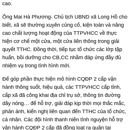
cao.
Ông Mai Hà Phương- Chủ tịch UBND xã Long Hồ cho
biết, xã sẽ thường xuyên củng cố, kiện toàn và nâng
cao chất lượng hoạt động của TTPVHCC về thực
hiện cơ chế một cửa, một cửa liên thông trong giải
quyết TTHC. Đồng thời, tiếp tục tổ chức các lớp tập
huấn, bồi dưỡng cho CB,CC nhằm đáp ứng đầy đủ
nhiệm vụ trong tình hình mới.
Để góp phần thực hiện mô hình CQĐP 2 cấp vận
hành thông suốt, hiệu quả, các TTPVHCC cấp tỉnh,
cấp xã đã công khai địa chỉ trụ sở, thông tin đường
dây nóng… để hỗ trợ, giải đáp kịp thời mọi thắc mắc,
phản ánh, kiến nghị liên quan đến TTHC của tổ chức,
cá nhân. Các đội hình thanh niên tình nguyện hỗ trợ
vận hành CQĐP 2 cấp đã đồng loạt ra quân tại