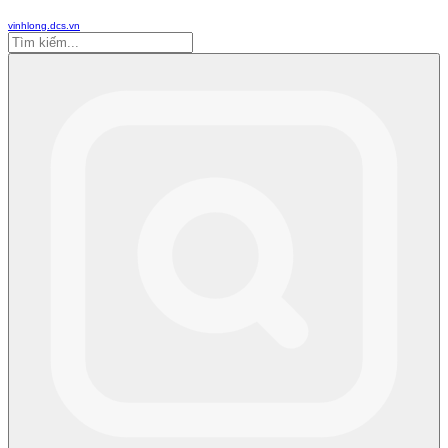
vinhlong.dcs.vn