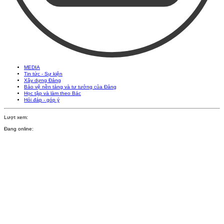
MEDIA
Tin tức - Sự kiện
Xây dựng Đảng
Bảo vệ nền tảng và tư tưởng của Đảng
Học tập và làm theo Bác
Hỏi đáp - góp ý
Lượt xem:
Đang online: