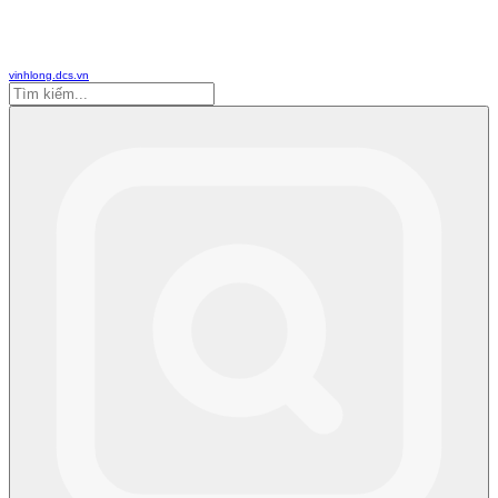
vinhlong.dcs.vn