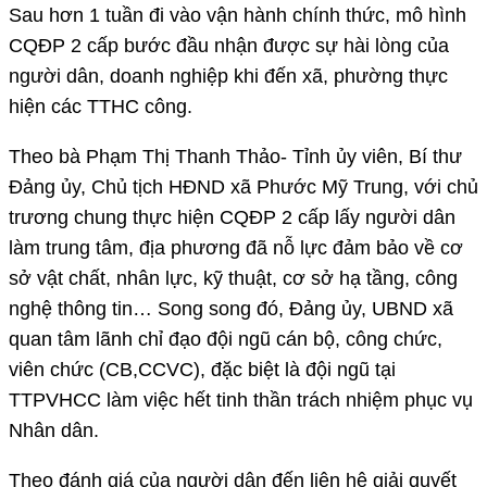
Sau hơn 1 tuần đi vào vận hành chính thức, mô hình
CQĐP 2 cấp bước đầu nhận được sự hài lòng của
người dân, doanh nghiệp khi đến xã, phường thực
hiện các TTHC công.
Theo bà Phạm Thị Thanh Thảo- Tỉnh ủy viên, Bí thư
Đảng ủy, Chủ tịch HĐND xã Phước Mỹ Trung, với chủ
trương chung thực hiện CQĐP 2 cấp lấy người dân
làm trung tâm, địa phương đã nỗ lực đảm bảo về cơ
sở vật chất, nhân lực, kỹ thuật, cơ sở hạ tầng, công
nghệ thông tin… Song song đó, Đảng ủy, UBND xã
quan tâm lãnh chỉ đạo đội ngũ cán bộ, công chức,
viên chức (CB,CCVC), đặc biệt là đội ngũ tại
TTPVHCC làm việc hết tinh thần trách nhiệm phục vụ
Nhân dân.
Theo đánh giá của người dân đến liên hệ giải quyết