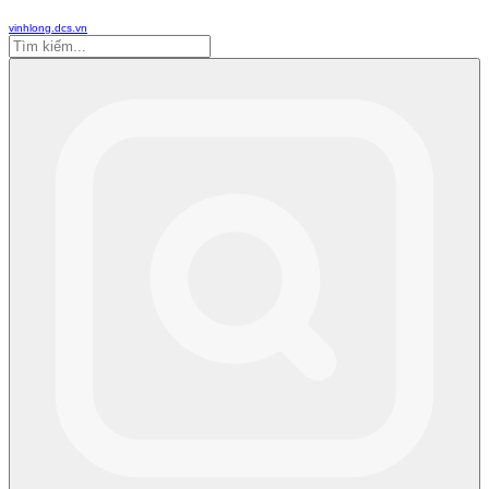
vinhlong.dcs.vn