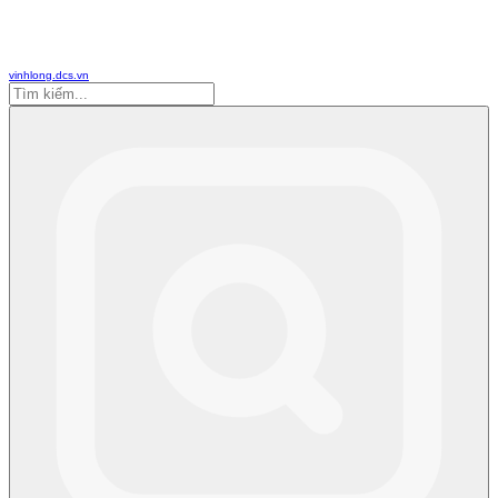
vinhlong.dcs.vn