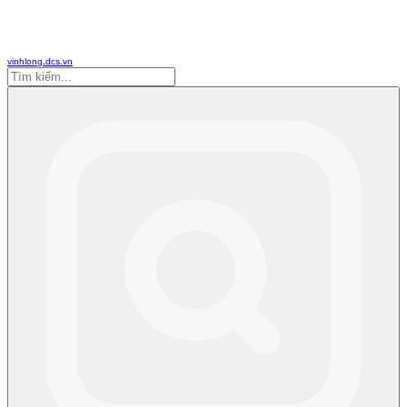
vinhlong.dcs.vn