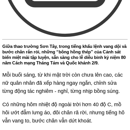
Giữa thao trường Sơn Tây, trong tiếng khẩu lệnh vang dội và
bước chân rắn rỏi, những “bông hồng thép” của Cảnh sát
biển miệt mài tập luyện, sẵn sàng cho lễ diễu binh kỷ niệm 80
năm Cách mạng Tháng Tám và Quốc khánh 2/9.
Mỗi buổi sáng, từ khi mặt trời còn chưa lên cao, các
nữ quân nhân đã xếp hàng ngay ngắn, chỉnh sửa
từng động tác nghiêm - nghỉ, từng nhịp bồng súng.
Có những hôm nhiệt độ ngoài trời hơn 40 độ C, mồ
hôi ướt đẫm lưng áo, đôi chân rã rời, nhưng tiếng hô
vẫn vang to, bước chân vẫn dứt khoát.