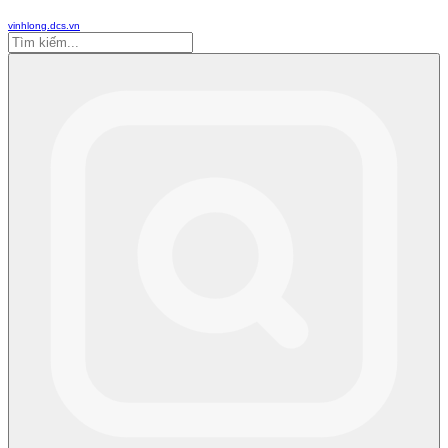
vinhlong.dcs.vn