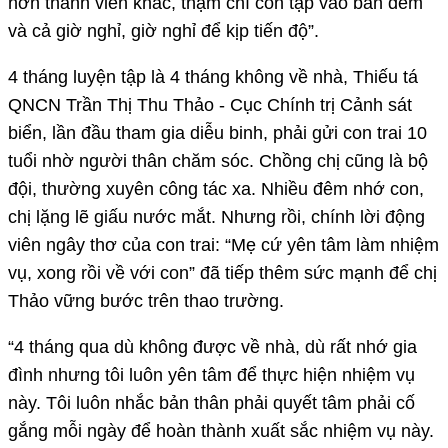
hơn thành viên khác, thậm chí còn tập vào ban đêm
và cả giờ nghỉ, giờ nghỉ để kịp tiến độ”.
4 tháng luyện tập là 4 tháng không về nhà, Thiếu tá
QNCN Trần Thị Thu Thảo - Cục Chính trị Cảnh sát
biển, lần đầu tham gia diễu binh, phải gửi con trai 10
tuổi nhờ người thân chăm sóc. Chồng chị cũng là bộ
đội, thường xuyên công tác xa. Nhiều đêm nhớ con,
chị lặng lẽ giấu nước mắt. Nhưng rồi, chính lời động
viên ngây thơ của con trai: “Mẹ cứ yên tâm làm nhiệm
vụ, xong rồi về với con” đã tiếp thêm sức mạnh để chị
Thảo vững bước trên thao trường.
“4 tháng qua dù không được về nhà, dù rất nhớ gia
đình nhưng tôi luôn yên tâm để thực hiện nhiệm vụ
này. Tôi luôn nhắc bản thân phải quyết tâm phải cố
gắng mỗi ngày để hoàn thành xuất sắc nhiệm vụ này.