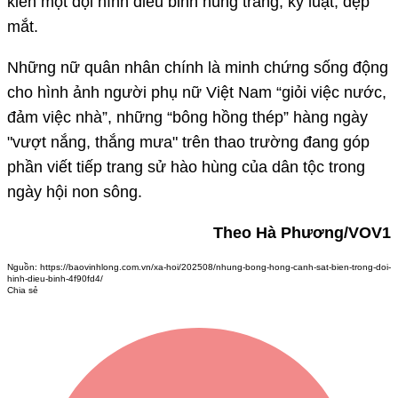
kiến một đội hình diễu binh hùng tráng, kỷ luật, đẹp
mắt.
Những nữ quân nhân chính là minh chứng sống động
cho hình ảnh người phụ nữ Việt Nam “giỏi việc nước,
đảm việc nhà”, những “bông hồng thép” hàng ngày
"vượt nắng, thắng mưa" trên thao trường đang góp
phần viết tiếp trang sử hào hùng của dân tộc trong
ngày hội non sông.
Theo Hà Phương/VOV1
Nguồn:
https://baovinhlong.com.vn/xa-hoi/202508/nhung-bong-hong-canh-sat-bien-trong-doi-
hinh-dieu-binh-4f90fd4/
Chia sẻ