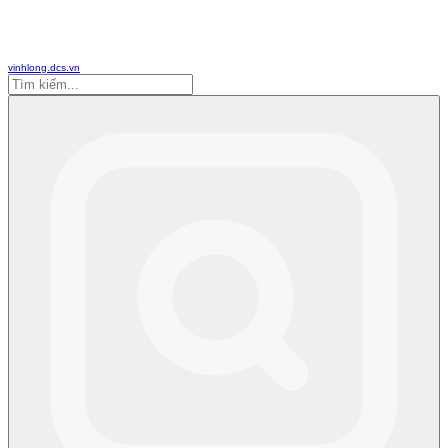
vinhlong.dcs.vn