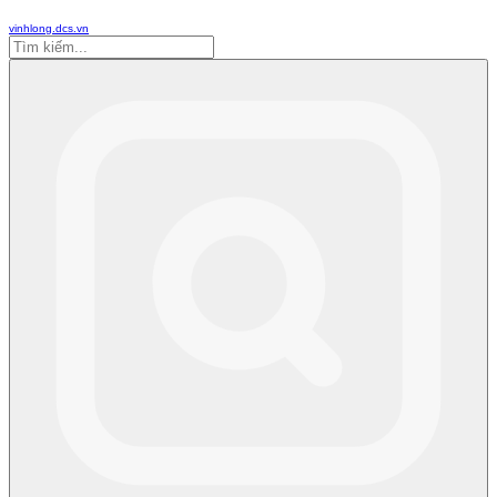
vinhlong.dcs.vn