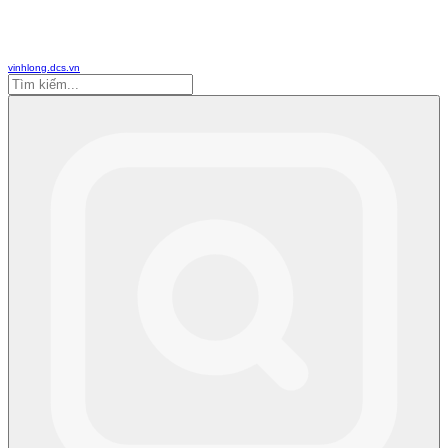
vinhlong.dcs.vn