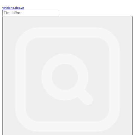
vinhlong.dcs.vn