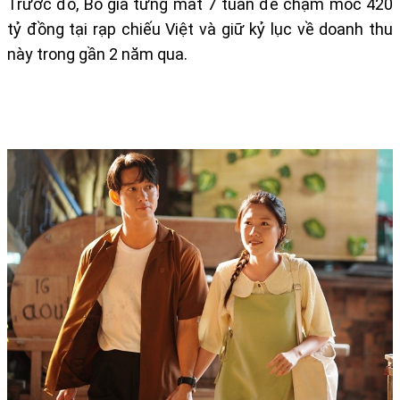
Trước đó, Bố già từng mất 7 tuần để chạm mốc 420
tỷ đồng tại rạp chiếu Việt và giữ kỷ lục về doanh thu
này trong gần 2 năm qua.