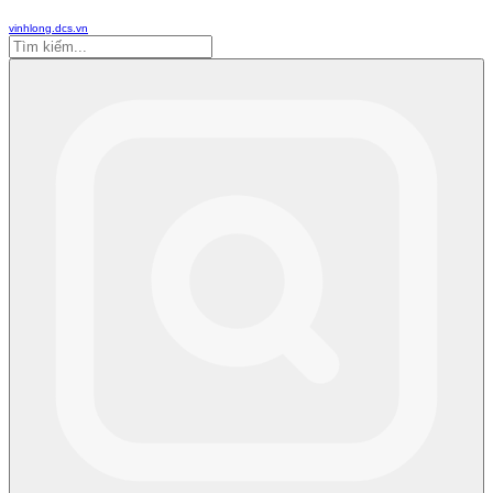
vinhlong.dcs.vn