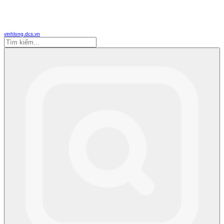
vinhlong.dcs.vn