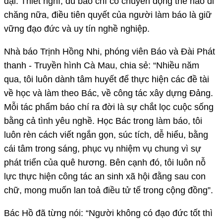
đại. Thiết nghĩ, dù báo chí có chuyển động thế nào đi
chăng nữa, điều tiên quyết của người làm báo là giữ
vững đạo đức và uy tín nghề nghiệp.
Nhà báo Trịnh Hồng Nhi, phóng viên Báo và Ðài Phát
thanh - Truyền hình Cà Mau, chia sẻ: “Nhiều năm
qua, tôi luôn dành tâm huyết để thực hiện các đề tài
về học và làm theo Bác, về công tác xây dựng Ðảng.
Mỗi tác phẩm báo chí ra đời là sự chắt lọc cuộc sống
bằng cả tình yêu nghề. Học Bác trong làm báo, tôi
luôn rèn cách viết ngắn gọn, súc tích, dễ hiểu, bằng
cái tâm trong sáng, phục vụ nhiệm vụ chung vì sự
phát triển của quê hương. Bên cạnh đó, tôi luôn nỗ
lực thực hiện công tác an sinh xã hội đằng sau con
chữ, mong muốn lan toả điều tử tế trong cộng đồng”.
Bác Hồ đã từng nói: “Người không có đạo đức tốt thì