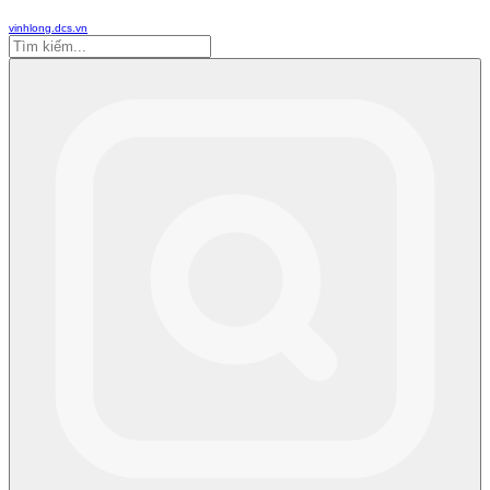
vinhlong.dcs.vn