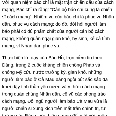
Với quan niệm báo chí là mặt trận chiến đấu của cách
mạng, Bác chỉ ra rằng: “Cán bộ báo chí cũng là chiến
sĩ cách mạng”. Nhiệm vụ của báo chí là phục vụ Nhân
dân, phục vụ cách mạng; do đó, đòi hỏi người làm
báo phải có đủ phẩm chất của người cán bộ cách
mạng, không quản ngại gian khó, hy sinh, kể cả tính
mạng, vì Nhân dân phục vụ.
Thực hiện lời dạy của Bác Hồ, trọn niềm tin theo
Ðảng, trong 2 cuộc kháng chiến chống Pháp và
chống Mỹ cứu nước trường kỳ, gian khổ, những
người làm báo ở Cà Mau bằng ngòi bút sắc sảo đã
khơi dậy tinh thần yêu nước và ý thức cách mạng
trong quần chúng Nhân dân, cổ vũ các phong trào
cách mạng. Ðội ngũ người làm báo Cà Mau vừa là
người chiến sĩ xung kích trên mặt trận chính trị, tư
tưởng của Ðảng, vừa hiên ngang đối mặt với quân