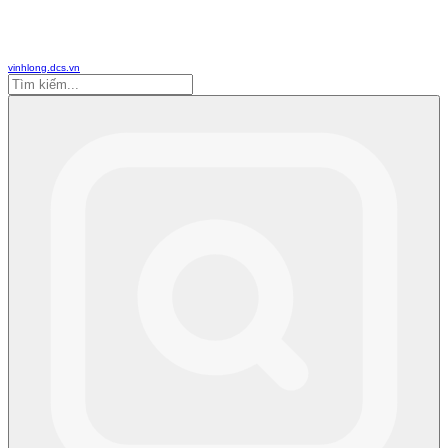
vinhlong.dcs.vn