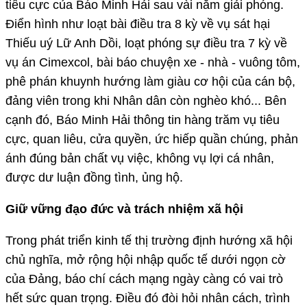
tiêu cực của Báo Minh Hải sau vài năm giải phóng.
Ðiển hình như loạt bài điều tra 8 kỳ về vụ sát hại
Thiếu uý Lữ Anh Dồi, loạt phóng sự điều tra 7 kỳ về
vụ án Cimexcol, bài báo chuyện xe - nhà - vuông tôm,
phê phán khuynh hướng làm giàu cơ hội của cán bộ,
đảng viên trong khi Nhân dân còn nghèo khó... Bên
cạnh đó, Báo Minh Hải thông tin hàng trăm vụ tiêu
cực, quan liêu, cửa quyền, ức hiếp quần chúng, phản
ánh đúng bản chất vụ việc, không vụ lợi cá nhân,
được dư luận đồng tình, ủng hộ.
Giữ vững đạo đức và trách nhiệm xã hội
Trong phát triển kinh tế thị trường định hướng xã hội
chủ nghĩa, mở rộng hội nhập quốc tế dưới ngọn cờ
của Ðảng, báo chí cách mạng ngày càng có vai trò
hết sức quan trọng. Ðiều đó đòi hỏi nhân cách, trình