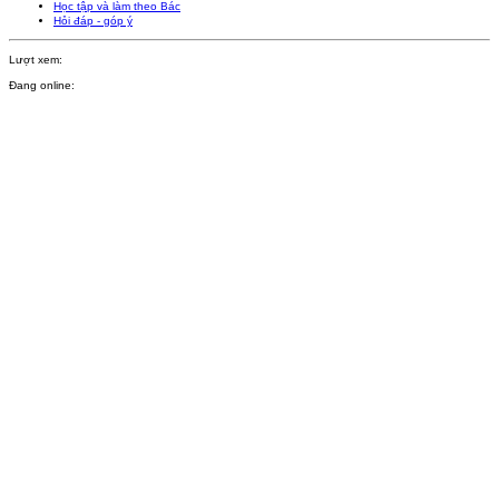
Học tập và làm theo Bác
Hỏi đáp - góp ý
Lượt xem:
Đang online: