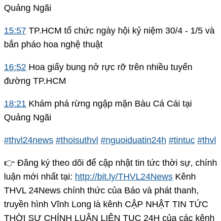
Quảng Ngãi
15:57
TP.HCM tổ chức ngày hội kỷ niệm 30/4 - 1/5 và
bắn pháo hoa nghệ thuật
16:52
Hoa giấy bung nở rực rỡ trên nhiều tuyến
đường TP.HCM
18:21
Khám phá rừng ngập mặn Bàu Cá Cái tại
Quảng Ngãi
#thvl24news
#thoisuthvl
#nguoiduatin24h
#tintuc
#thvl
👉 Đăng ký theo dõi để cập nhật tin tức thời sự, chính
luận mới nhất tại:
http://bit.ly/THVL24News
Kênh
THVL 24News chính thức của Báo và phát thanh,
truyền hình Vĩnh Long là kênh CẬP NHẬT TIN TỨC
THỜI SỰ CHÍNH LUẬN LIÊN TỤC 24H của các kênh