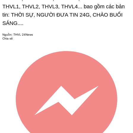
THVL1, THVL2, THVL3, THVL4... bao gồm các bản
tin: THỜI SỰ, NGƯỜI ĐƯA TIN 24G, CHÀO BUỔI
SÁNG....
Nguồn:
THVL 24News
Chia sẻ