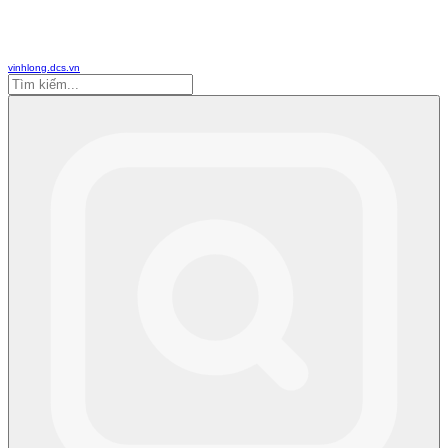
vinhlong.dcs.vn