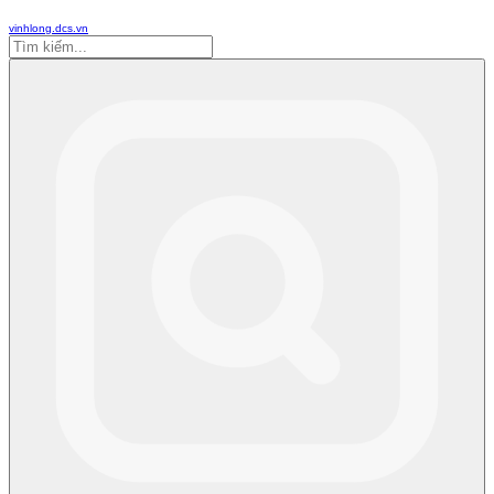
vinhlong.dcs.vn