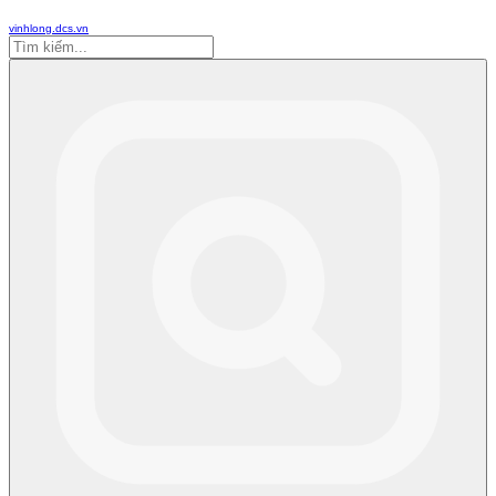
vinhlong.dcs.vn