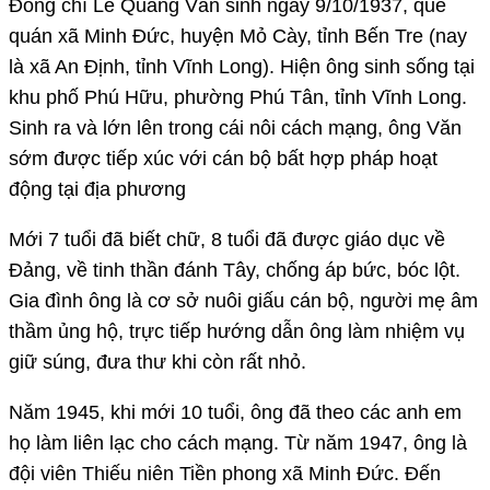
Đồng chí Lê Quang Văn sinh ngày 9/10/1937, quê
quán xã Minh Đức, huyện Mỏ Cày, tỉnh Bến Tre (nay
là xã An Định, tỉnh Vĩnh Long). Hiện ông sinh sống tại
khu phố Phú Hữu, phường Phú Tân, tỉnh Vĩnh Long.
Sinh ra và lớn lên trong cái nôi cách mạng, ông Văn
sớm được tiếp xúc với cán bộ bất hợp pháp hoạt
động tại địa phương
Mới 7 tuổi đã biết chữ, 8 tuổi đã được giáo dục về
Đảng, về tinh thần đánh Tây, chống áp bức, bóc lột.
Gia đình ông là cơ sở nuôi giấu cán bộ, người mẹ âm
thầm ủng hộ, trực tiếp hướng dẫn ông làm nhiệm vụ
giữ súng, đưa thư khi còn rất nhỏ.
Năm 1945, khi mới 10 tuổi, ông đã theo các anh em
họ làm liên lạc cho cách mạng. Từ năm 1947, ông là
đội viên Thiếu niên Tiền phong xã Minh Đức. Đến