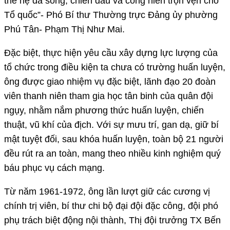
thế hệ đã sống, chiến đấu và cống hiến trọn vẹn cho
Tổ quốc”- Phó Bí thư Thường trực Đảng ủy phường
Phú Tân- Phạm Thị Như Mai.
Đặc biệt, thực hiện yêu cầu xây dựng lực lượng của
tổ chức trong điều kiện ta chưa có trường huấn luyện,
ông được giao nhiệm vụ đặc biệt, lãnh đạo 20 đoàn
viên thanh niên tham gia học tân binh của quân đội
ngụy, nhằm nắm phương thức huấn luyện, chiến
thuật, vũ khí của địch. Với sự mưu trí, gan dạ, giữ bí
mật tuyệt đối, sau khóa huấn luyện, toàn bộ 21 người
đều rút ra an toàn, mang theo nhiều kinh nghiệm quý
báu phục vụ cách mạng.
Từ năm 1961-1972, ông lần lượt giữ các cương vị
chính trị viên, bí thư chi bộ đại đội đặc công, đội phó
phụ trách biệt động nội thành, Thị đội trưởng TX Bến