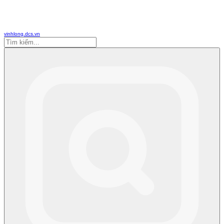
vinhlong.dcs.vn