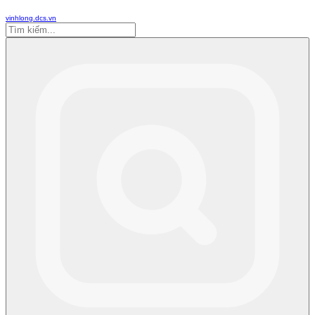
vinhlong.dcs.vn