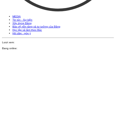
MEDIA
Tin tức - Sự kiện
Xây dựng Đảng
Bảo vệ nền tảng và tư tưởng của Đảng
Học tập và làm theo Bác
Hỏi đáp - góp ý
Lượt xem:
Đang online: