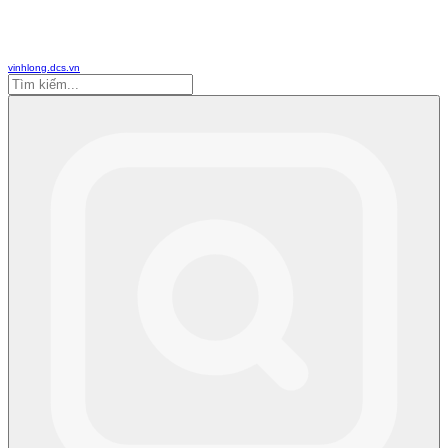
vinhlong.dcs.vn