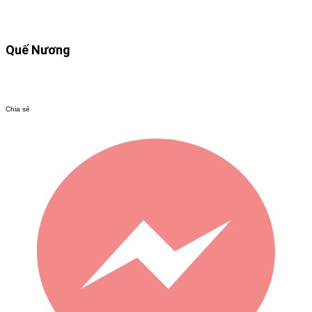
Quế Nương​
Chia sẻ