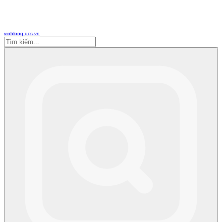
vinhlong.dcs.vn