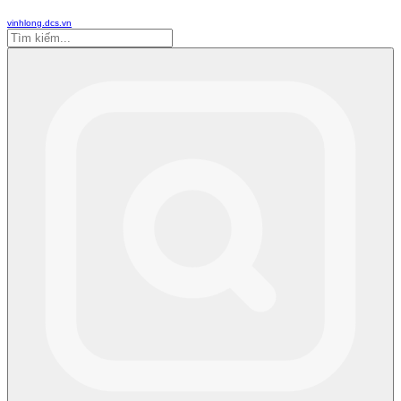
vinhlong.dcs.vn