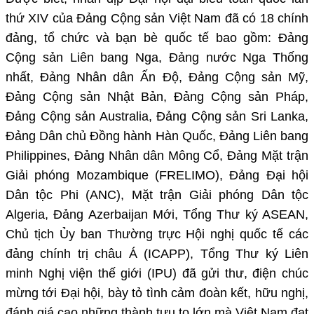
thứ XIV của Đảng Cộng sản Việt Nam đã có 18 chính
đảng, tổ chức và bạn bè quốc tế bao gồm:
Đảng
Cộng sản Liên bang Nga
,
Đảng nước Nga Thống
nhất
, Đảng Nhân dân Ấn Độ, Đảng Cộng sản Mỹ,
Đảng Cộng sản Nhật Bản, Đảng Cộng sản Pháp,
Đảng Cộng sản Australia, Đảng Cộng sản Sri Lanka,
Đảng Dân chủ Đồng hành Hàn Quốc, Đảng Liên bang
Philippines,
Đảng Nhân dân Mông Cổ,
Đảng Mặt trận
Giải phóng Mozambique (FRELIMO), Đảng Đại hội
Dân tộc Phi (ANC), Mặt trận Giải phóng Dân tộc
Algeria, Đảng
Azerbaijan
Mới
, Tổng Thư ký ASEAN,
Chủ tịch Ủy ban Thường trực
Hội nghị quốc tế các
đảng chính trị châu Á (ICAPP)
,
Tổng Thư ký
Liên
minh Nghị viện thế giới (IPU)
đã gửi thư, điện chúc
mừng tới Đại hội, bày tỏ tình cảm đoàn kết, hữu nghị,
đánh giá cao những thành tựu to lớn mà Việt Nam đạt