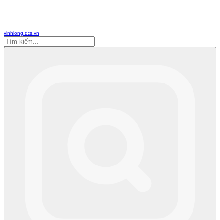
vinhlong.dcs.vn