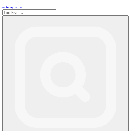
vinhlong.dcs.vn