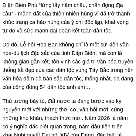
Điện Biên Phủ “lừng lẫy năm châu, chấn động địa
cầu” - mảnh đất của thiên nhiên hùng vĩ đã trở thành
khúc tráng ca hào hùng của ý chí độc lập, khát vọng
tự do và sức mạnh đại đoàn kết toàn dân tộc.
Do đó, Lễ hội Hoa Ban không chỉ là một sự kiện văn
hóa-du lịch đặc sắc của tỉnh Điện Biên, mà còn là
không gian gắn kết, tôn vinh các giá trị văn hóa truyền
thống tốt đẹp của các dân tộc vùng Tây Bắc trong nền
văn hóa đậm đà bản sắc dân tộc, thống nhất, đa dạng
của cộng đồng 54 dân tộc anh em…
Thủ tướng bày tỏ, đất nước ta đang bước vào kỷ
nguyên mới với những thời cơ, vận hội mới, cùng
những khó khăn, thách thức mới. Năm 2026 là năm
có ý nghĩa đặc biệt quan trọng, năm đầu tiên triển
khai Nghị quyết Đại hội XIV của Đảng, đặc biệt là