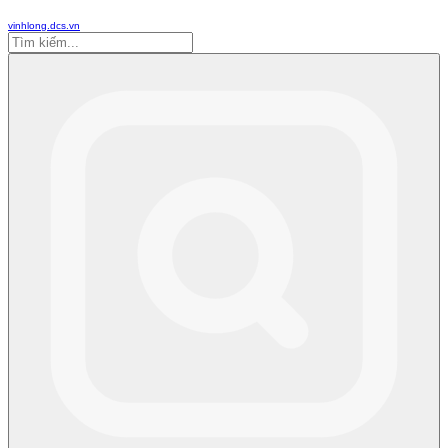
vinhlong.dcs.vn