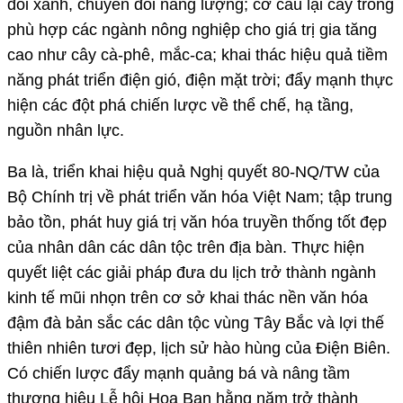
đổi xanh, chuyển đổi năng lượng; cơ cấu lại cây trồng
phù hợp các ngành nông nghiệp cho giá trị gia tăng
cao như cây cà-phê, mắc-ca; khai thác hiệu quả tiềm
năng phát triển điện gió, điện mặt trời; đẩy mạnh thực
hiện các đột phá chiến lược về thể chế, hạ tầng,
nguồn nhân lực.
Ba là, triển khai hiệu quả Nghị quyết 80-NQ/TW của
Bộ Chính trị về phát triển văn hóa Việt Nam; tập trung
bảo tồn, phát huy giá trị văn hóa truyền thống tốt đẹp
của nhân dân các dân tộc trên địa bàn. Thực hiện
quyết liệt các giải pháp đưa du lịch trở thành ngành
kinh tế mũi nhọn trên cơ sở khai thác nền văn hóa
đậm đà bản sắc các dân tộc vùng Tây Bắc và lợi thế
thiên nhiên tươi đẹp, lịch sử hào hùng của Điện Biên.
Có chiến lược đẩy mạnh quảng bá và nâng tầm
thương hiệu Lễ hội Hoa Ban hằng năm trở thành