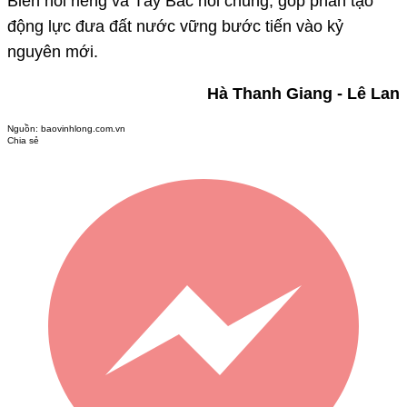
Biên nói riêng và Tây Bắc nói chung, góp phần tạo
động lực đưa đất nước vững bước tiến vào kỷ
nguyên mới.
Hà Thanh Giang - Lê Lan
Nguồn:
baovinhlong.com.vn
Chia sẻ