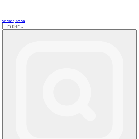
vinhlong.dcs.vn