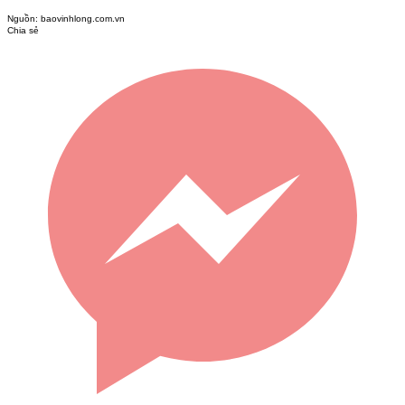
Nguồn:
baovinhlong.com.vn
Chia sẻ