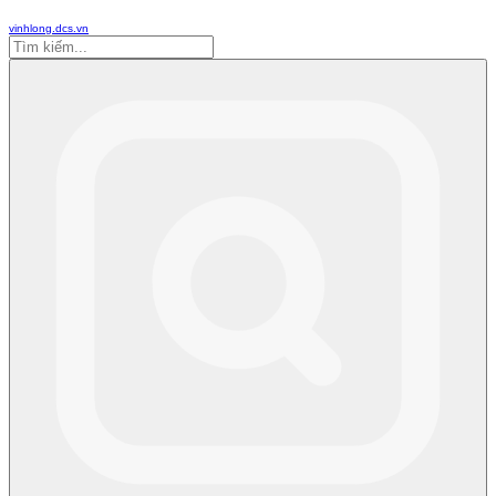
vinhlong.dcs.vn