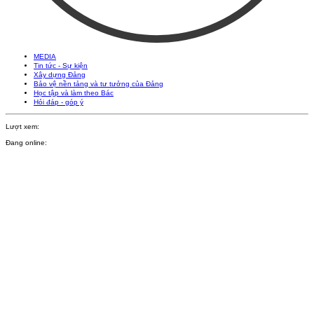
MEDIA
Tin tức - Sự kiện
Xây dựng Đảng
Bảo vệ nền tảng và tư tưởng của Đảng
Học tập và làm theo Bác
Hỏi đáp - góp ý
Lượt xem:
Đang online: