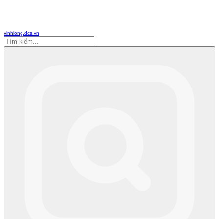
vinhlong.dcs.vn