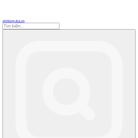
vinhlong.dcs.vn