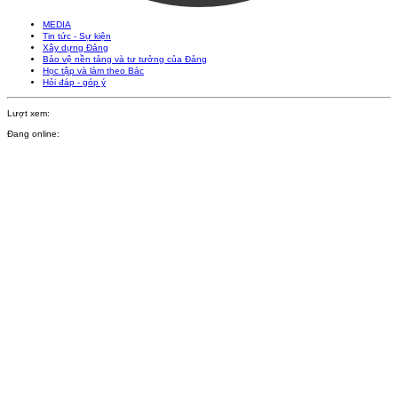
MEDIA
Tin tức - Sự kiện
Xây dựng Đảng
Bảo vệ nền tảng và tư tưởng của Đảng
Học tập và làm theo Bác
Hỏi đáp - góp ý
Lượt xem:
Đang online: