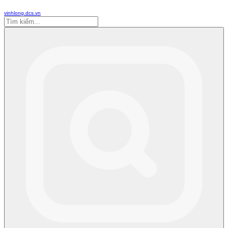
vinhlong.dcs.vn