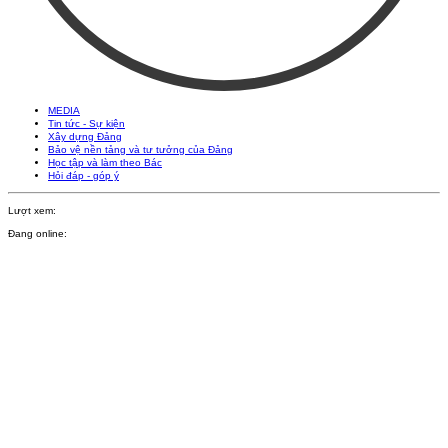
MEDIA
Tin tức - Sự kiện
Xây dựng Đảng
Bảo vệ nền tảng và tư tưởng của Đảng
Học tập và làm theo Bác
Hỏi đáp - góp ý
Lượt xem:
Đang online: