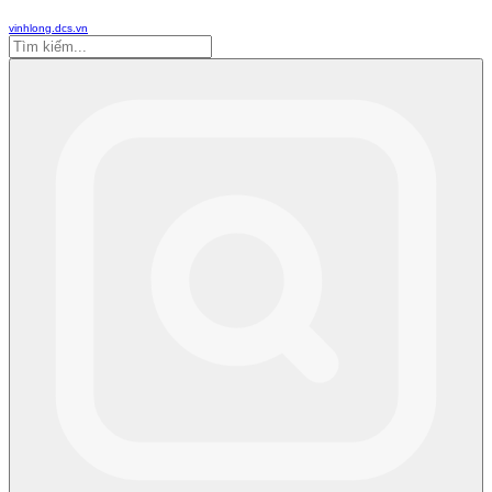
vinhlong.dcs.vn