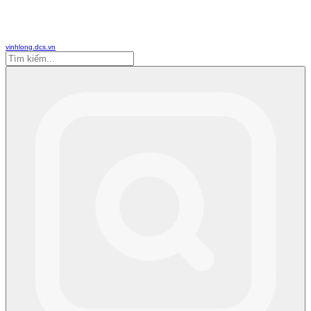
vinhlong.dcs.vn