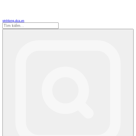
vinhlong.dcs.vn