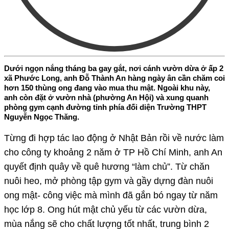
Dưới ngọn nắng tháng ba gay gắt, nơi cánh vườn dừa ở ấp 2
xã Phước Long, anh Đỗ Thành An hàng ngày ân cần chăm coi
hơn 150 thùng ong đang vào mua thu mật. Ngoài khu này,
anh còn đặt ở vườn nhà (phường An Hội) và xung quanh
phòng gym cạnh đường tỉnh phía đối diện Trường THPT
Nguyễn Ngọc Thăng.
Từng đi hợp tác lao động ở Nhật Bản rồi về nước làm
cho công ty khoảng 2 năm ở TP Hồ Chí Minh, anh An
quyết định quây về quê hương “làm chủ”. Từ chăn
nuôi heo, mở phòng tập gym và gầy dựng đàn nuôi
ong mật- công việc mà mình đã gắn bó ngay từ năm
học lớp 8. Ong hút mật chủ yếu từ các vườn dừa,
mùa nắng sẽ cho chất lượng tốt nhất, trung bình 2