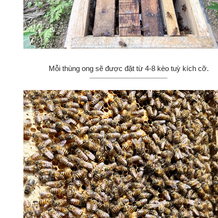
Mỗi thùng ong sẽ được đặt từ 4-8 kèo tuỳ kích cỡ.