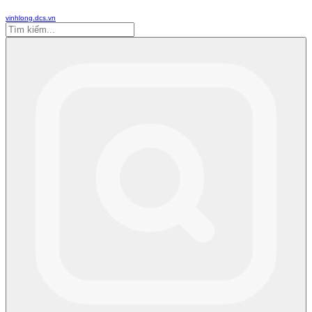
vinhlong.dcs.vn