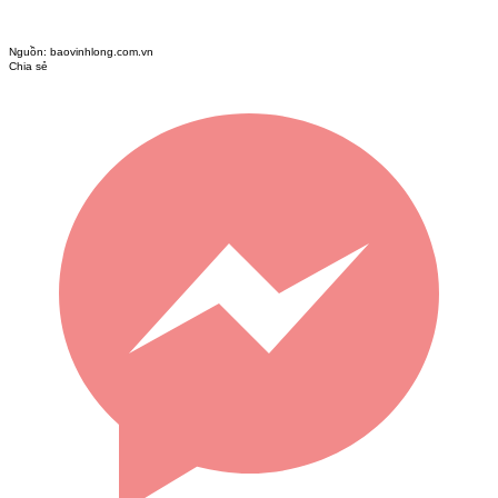
Nguồn:
baovinhlong.com.vn
Chia sẻ