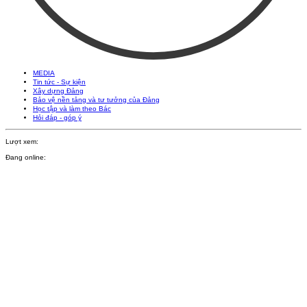
MEDIA
Tin tức - Sự kiện
Xây dựng Đảng
Bảo vệ nền tảng và tư tưởng của Đảng
Học tập và làm theo Bác
Hỏi đáp - góp ý
Lượt xem:
Đang online: