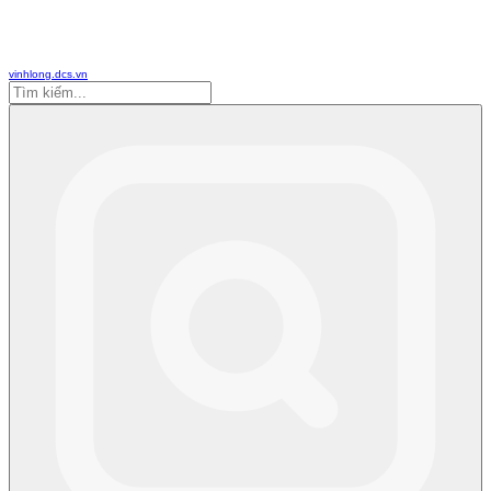
vinhlong.dcs.vn