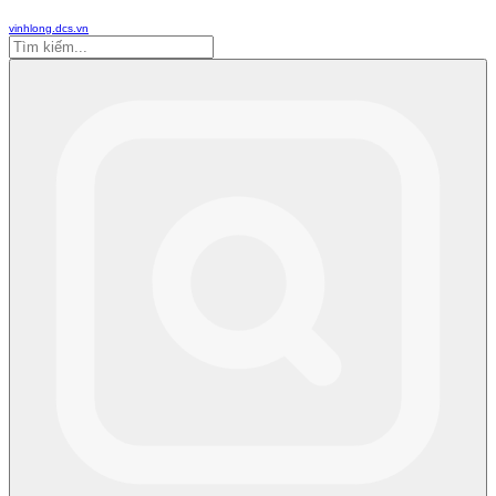
vinhlong.dcs.vn