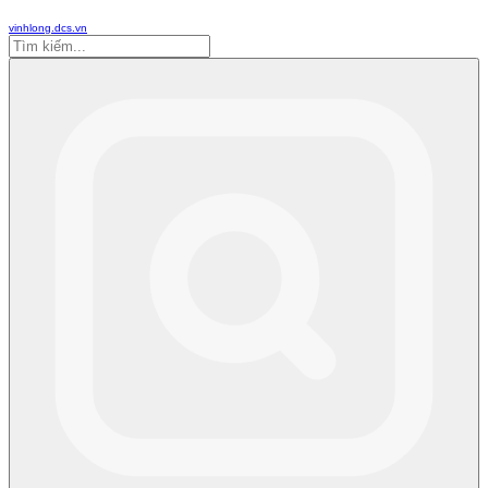
vinhlong.dcs.vn