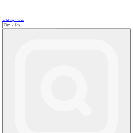
vinhlong.dcs.vn