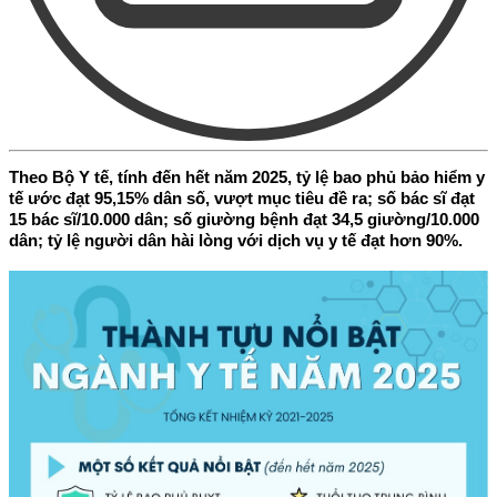
Theo Bộ Y tế, tính đến hết năm 2025, tỷ lệ bao phủ bảo hiểm y
tế ước đạt 95,15% dân số, vượt mục tiêu đề ra; số bác sĩ đạt
15 bác sĩ/10.000 dân; số giường bệnh đạt 34,5 giường/10.000
dân; tỷ lệ người dân hài lòng với dịch vụ y tế đạt hơn 90%.