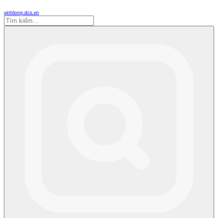
vinhlong.dcs.vn