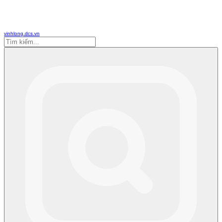
vinhlong.dcs.vn