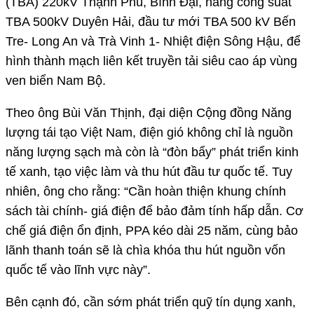
(TBA) 220kV Thạnh Phú, Bình Đại, nâng công suất
TBA 500kV Duyên Hải, đầu tư mới TBA 500 kV Bến
Tre- Long An và Trà Vinh 1- Nhiệt điện Sông Hậu, để
hình thành mạch liên kết truyền tải siêu cao áp vùng
ven biển Nam Bộ.
Theo ông Bùi Văn Thịnh, đại diện Cộng đồng Năng
lượng tái tạo Việt Nam, điện gió không chỉ là nguồn
năng lượng sạch mà còn là “đòn bẩy” phát triển kinh
tế xanh, tạo việc làm và thu hút đầu tư quốc tế. Tuy
nhiên, ông cho rằng: “Cần hoàn thiện khung chính
sách tài chính- giá điện để bảo đảm tính hấp dẫn. Cơ
chế giá điện ổn định, PPA kéo dài 25 năm, cùng bảo
lãnh thanh toán sẽ là chìa khóa thu hút nguồn vốn
quốc tế vào lĩnh vực này”.
Bên cạnh đó, cần sớm phát triển quỹ tín dụng xanh,