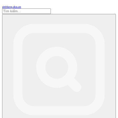
vinhlong.dcs.vn