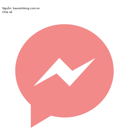
Nguồn:
baovinhlong.com.vn
Chia sẻ