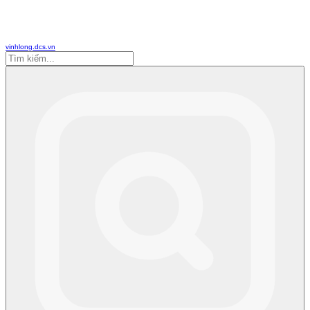
vinhlong.dcs.vn