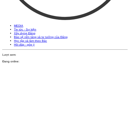
MEDIA
Tin tức - Sự kiện
Xây dựng Đảng
Bảo vệ nền tảng và tư tưởng của Đảng
Học tập và làm theo Bác
Hỏi đáp - góp ý
Lượt xem:
Đang online: