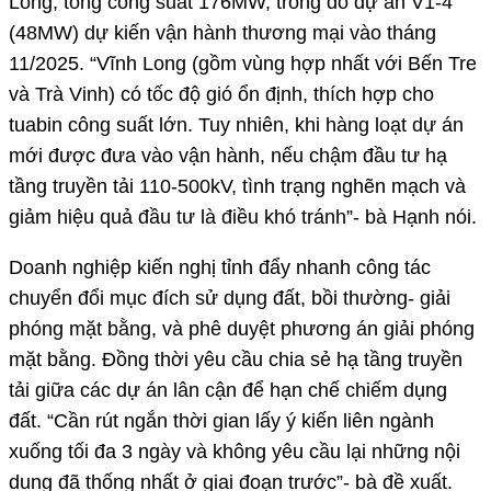
Long, tổng công suất 176MW, trong đó dự án V1-4
(48MW) dự kiến vận hành thương mại vào tháng
11/2025. “Vĩnh Long (gồm vùng hợp nhất với Bến Tre
và Trà Vinh) có tốc độ gió ổn định, thích hợp cho
tuabin công suất lớn. Tuy nhiên, khi hàng loạt dự án
mới được đưa vào vận hành, nếu chậm đầu tư hạ
tầng truyền tải 110-500kV, tình trạng nghẽn mạch và
giảm hiệu quả đầu tư là điều khó tránh”- bà Hạnh nói.
Doanh nghiệp kiến nghị tỉnh đẩy nhanh công tác
chuyển đổi mục đích sử dụng đất, bồi thường- giải
phóng mặt bằng, và phê duyệt phương án giải phóng
mặt bằng. Đồng thời yêu cầu chia sẻ hạ tầng truyền
tải giữa các dự án lân cận để hạn chế chiếm dụng
đất. “Cần rút ngắn thời gian lấy ý kiến liên ngành
xuống tối đa 3 ngày và không yêu cầu lại những nội
dung đã thống nhất ở giai đoạn trước”- bà đề xuất.