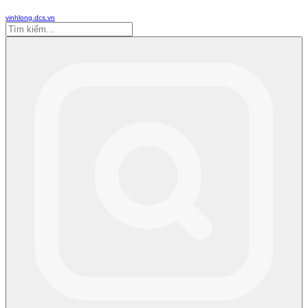
vinhlong.dcs.vn