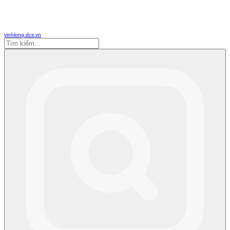
vinhlong.dcs.vn