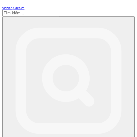
vinhlong.dcs.vn