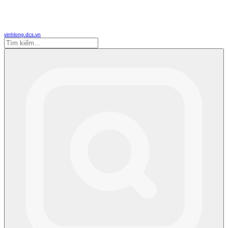
vinhlong.dcs.vn