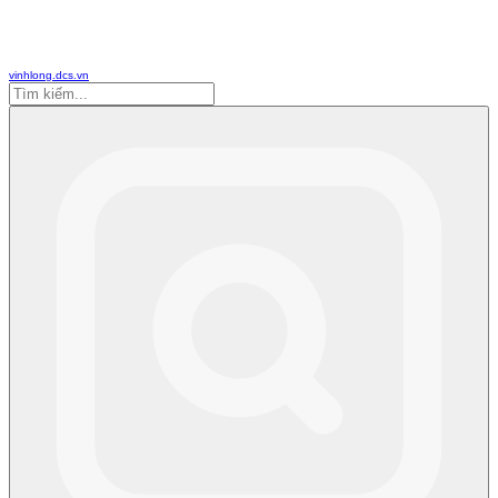
vinhlong.dcs.vn