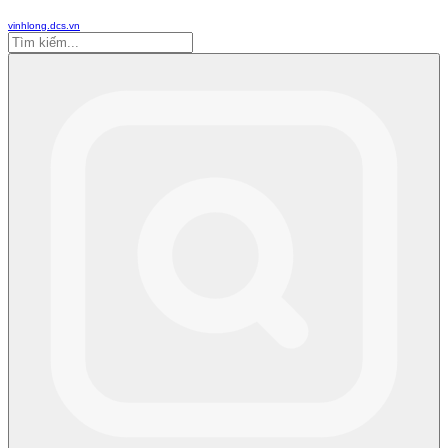
vinhlong.dcs.vn