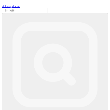
vinhlong.dcs.vn