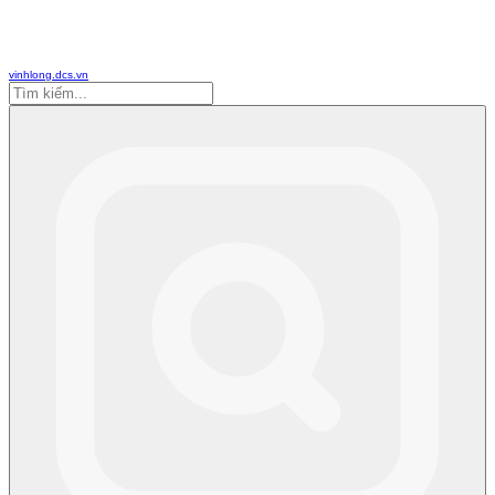
vinhlong.dcs.vn