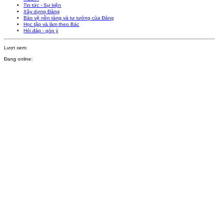
Tin tức - Sự kiện
Xây dựng Đảng
Bảo vệ nền tảng và tư tưởng của Đảng
Học tập và làm theo Bác
Hỏi đáp - góp ý
Lượt xem:
Đang online: