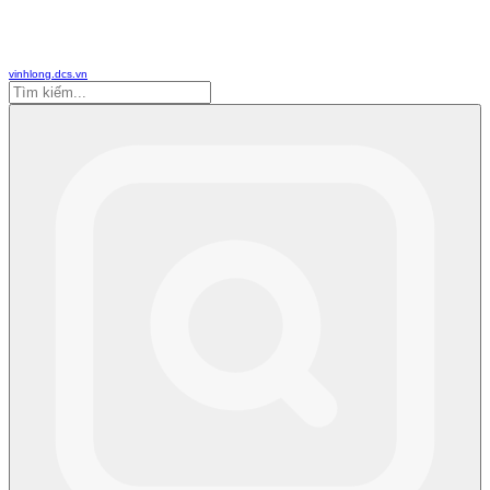
vinhlong.dcs.vn