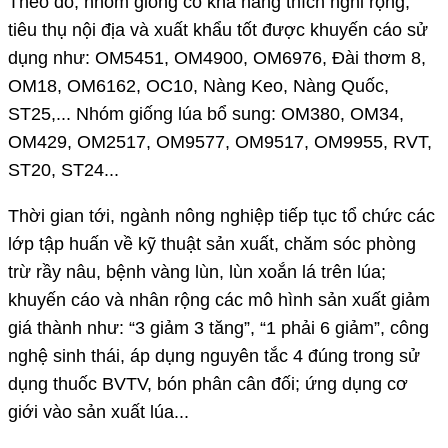
Theo đó, nhóm giống có khả năng thích nghi rộng,
tiêu thụ nội địa và xuất khẩu tốt được khuyến cáo sử
dụng như: OM5451, OM4900, OM6976, Đài thơm 8,
OM18, OM6162, OC10, Nàng Keo, Nàng Quốc,
ST25,... Nhóm giống lúa bổ sung: OM380, OM34,
OM429, OM2517, OM9577, OM9517, OM9955, RVT,
ST20, ST24...
Thời gian tới, ngành nông nghiệp tiếp tục tổ chức các
lớp tập huấn về kỹ thuật sản xuất, chăm sóc phòng
trừ rầy nâu, bệnh vàng lùn, lùn xoắn lá trên lúa;
khuyến cáo và nhân rộng các mô hình sản xuất giảm
giá thành như: “3 giảm 3 tăng”, “1 phải 6 giảm”, công
nghệ sinh thái, áp dụng nguyên tắc 4 đúng trong sử
dụng thuốc BVTV, bón phân cân đối; ứng dụng cơ
giới vào sản xuất lúa...