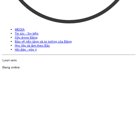
MEDIA
Tin tức - Sự kiện
Xây dựng Đảng
Bảo vệ nền tảng và tư tưởng của Đảng
Học tập và làm theo Bác
Hỏi đáp - góp ý
Lượt xem:
Đang online: