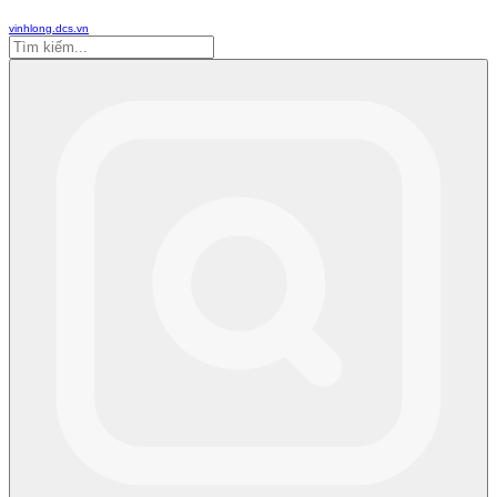
vinhlong.dcs.vn