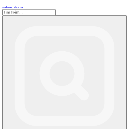
vinhlong.dcs.vn