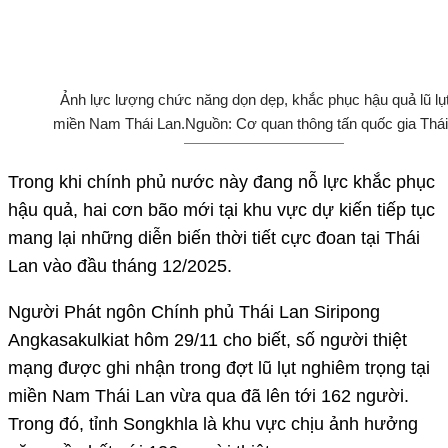
Lan vào đầu tháng 12/2025.
Người Phát ngôn Chính phủ Thái Lan Siripong
Angkasakulkiat hôm 29/11 cho biết, số người thiệt
mạng được ghi nhận trong đợt lũ lụt nghiêm trọng tại
miền Nam Thái Lan vừa qua đã lên tới 162 người.
Trong đó, tỉnh Songkhla là khu vực chịu ảnh hưởng
nặng nề nhất với 126 người thiệt mạng.
Chính phủ Thái Lan nhận định, tình trạng lũ lụt tại
nhiều khu vực đã ghi nhận dấu hiệu cải thiện. Nếu xu
hướng này tiếp tục, lực lượng chức năng có thể tiêu
thoát hoàn toàn nước lũ trong 3 - 5 ngày tới, sớm đưa
cuộc sống người dân tại các tỉnh miền Nam Thái Lan
trở lại bình thường.
Công tác khắc phục hậu quả và tái thiết các khu dân