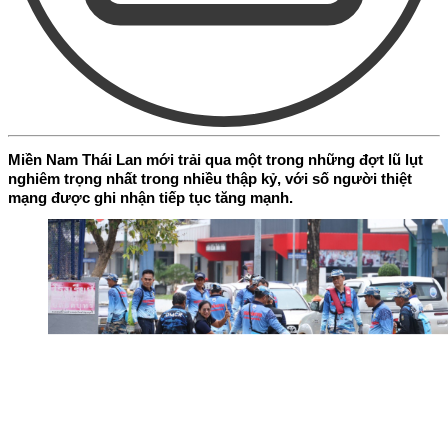
Miền Nam Thái Lan mới trải qua một trong những đợt lũ lụt
nghiêm trọng nhất trong nhiều thập kỷ, với số người thiệt
mạng được ghi nhận tiếp tục tăng mạnh.
Ảnh lực lượng chức năng dọn dẹp, khắc phục hậu quả lũ lụt
miền Nam Thái Lan.Nguồn: Cơ quan thông tấn quốc gia Thái
Trong khi chính phủ nước này đang nỗ lực khắc phục
hậu quả, hai cơn bão mới tại khu vực dự kiến tiếp tục
mang lại những diễn biến thời tiết cực đoan tại Thái