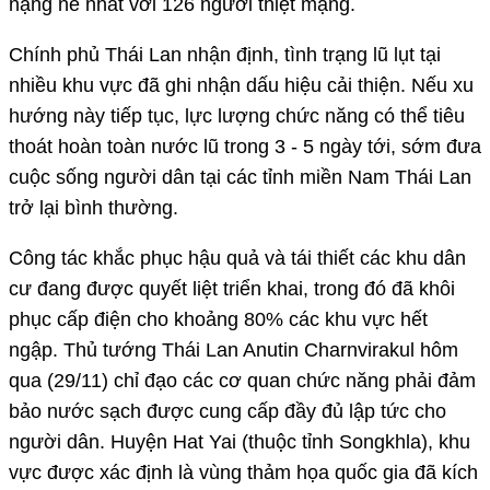
cư đang được quyết liệt triển khai, trong đó đã khôi
phục cấp điện cho khoảng 80% các khu vực hết
ngập. Thủ tướng Thái Lan Anutin Charnvirakul hôm
qua (29/11) chỉ đạo các cơ quan chức năng phải đảm
bảo nước sạch được cung cấp đầy đủ lập tức cho
người dân. Huyện Hat Yai (thuộc tỉnh Songkhla), khu
vực được xác định là vùng thảm họa quốc gia đã kích
hoạt chương trình “Ngày dọn dẹp lớn”, đặt mục tiêu
khôi phục trạng thái bình thường vào ngày 5/12. Nhà
Vua Thái Lan Maha Vajiralongkorn hôm qua cũng đã
hỗ trợ 100 triệu Baht (hơn 3 triệu USD) để hỗ trợ
bệnh viện Hat Yai tái thiết và mua sắm các trang thiết
bị y tế.
Bộ Du lịch và Thể thao Thái Lan mới đây cũng cho
biết, tất cả khách du lịch nước ngoài tại các tỉnh miền
Nam Thái Lan đã được hỗ trợ kịp thời, an toàn, không