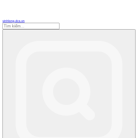
vinhlong.dcs.vn