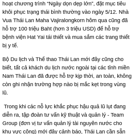
còn ghi nhận trường hợp nào bị mắc kẹt trong vùng
lũ.
Trong khi các nỗ lực khắc phục hậu quả lũ lụt đang
diễn ra, tập đoàn tư vấn kỹ thuật và quản lý - Team
Group (đơn vị tư vấn quản lý tài nguyên nước cho
khu vực công) mới đây cảnh báo, Thái Lan cần sẵn
sàng tiếp tục ứng phó với diễn biến thời tiết cực đoan.
Theo đó, bão Koto và bão Senyar đang hoạt động tại
Biển Đông, mặc dù không đổ bộ trực tiếp Thái Lan,
song dự kiến có thể tiếp tục mang đến mưa lớn tại
các tỉnh phía Đông và miền Nam Thái Lan từ ngày 2 -
3/12.
Theo vov.vn
Nguồn:
vov.vn
Chia sẻ