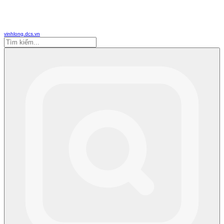
vinhlong.dcs.vn