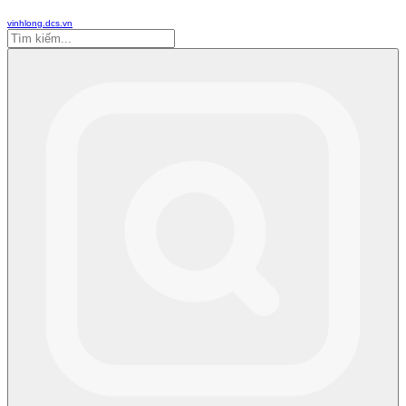
vinhlong.dcs.vn