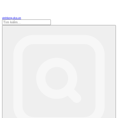
vinhlong.dcs.vn