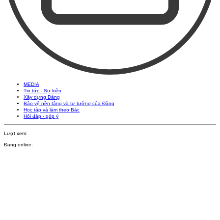
MEDIA
Tin tức - Sự kiện
Xây dựng Đảng
Bảo vệ nền tảng và tư tưởng của Đảng
Học tập và làm theo Bác
Hỏi đáp - góp ý
Lượt xem:
Đang online: