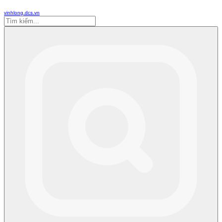
vinhlong.dcs.vn