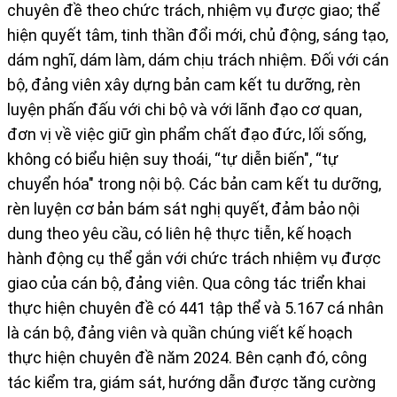
chuyên đề theo chức trách, nhiệm vụ được giao; thể
hiện quyết tâm, tinh thần đổi mới, chủ động, sáng tạo,
dám nghĩ, dám làm, dám chịu trách nhiệm. Đối với cán
bộ, đảng viên xây dựng bản cam kết tu dưỡng, rèn
luyện phấn đấu với chi bộ và với lãnh đạo cơ quan,
đơn vị về việc giữ gìn phẩm chất đạo đức, lối sống,
không có biểu hiện suy thoái, “tự diễn biến", “tự
chuyển hóa" trong nội bộ. Các bản cam kết tu dưỡng,
rèn luyện cơ bản bám sát nghị quyết, đảm bảo nội
dung theo yêu cầu, có liên hệ thực tiễn, kế hoạch
hành động cụ thể gắn với chức trách nhiệm vụ được
giao của cán bộ, đảng viên. Qua công tác triển khai
thực hiện chuyên đề có 441 tập thể và 5.167 cá nhân
là cán bộ, đảng viên và quần chúng viết kế hoạch
thực hiện chuyên đề năm 2024. Bên cạnh đó, công
tác kiểm tra, giám sát, hướng dẫn được tăng cường