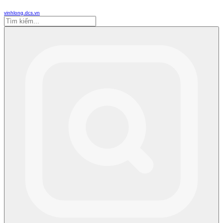
vinhlong.dcs.vn