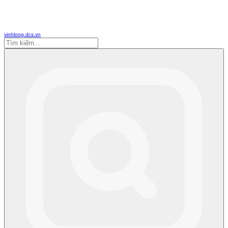
vinhlong.dcs.vn