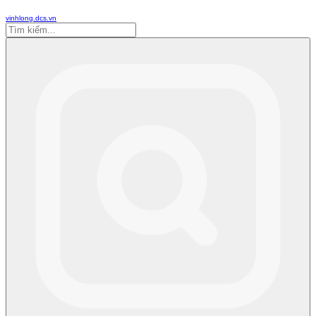
vinhlong.dcs.vn