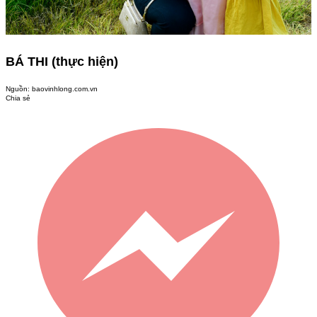
BÁ THI (thực hiện)
Nguồn:
baovinhlong.com.vn
Chia sẻ