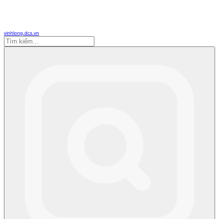
vinhlong.dcs.vn