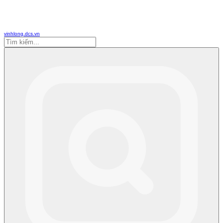
vinhlong.dcs.vn