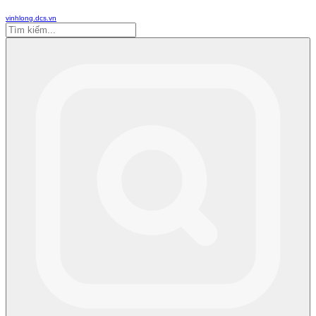
vinhlong.dcs.vn