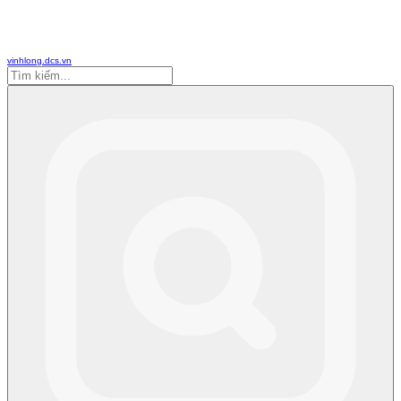
vinhlong.dcs.vn