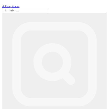
vinhlong.dcs.vn