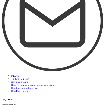
MEDIA
Tin tức - Sự kiện
Xây dựng Đảng
Bảo vệ nền tảng và tư tưởng của Đảng
Học tập và làm theo Bác
Hỏi đáp - góp ý
Lượt xem:
Đang online: