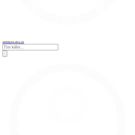
vinhlong.dcs.vn