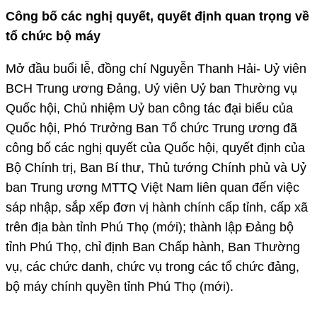
vinhlong.dcs.vn