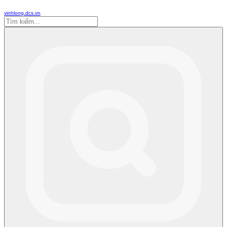
vinhlong.dcs.vn