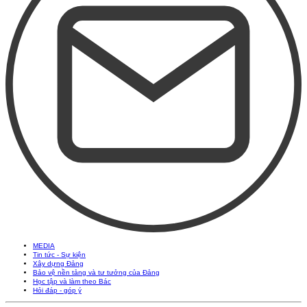
MEDIA
Tin tức - Sự kiện
Xây dựng Đảng
Bảo vệ nền tảng và tư tưởng của Đảng
Học tập và làm theo Bác
Hỏi đáp - góp ý