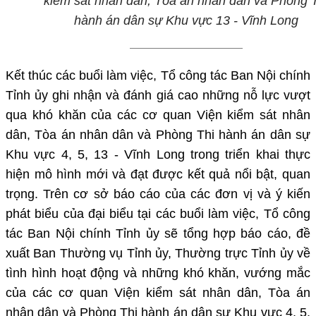
kiểm sát nhân dân, Tòa án nhân dân
và Phòng 
hành án dân sự Khu vực 13 - Vĩnh Long
Kết thúc
các buổi làm việc
, Tổ công tác Ban Nội chính
Tỉnh ủy ghi nhận và đánh giá cao
những nỗ
lực vượt
qua khó khăn của các cơ quan
Viện kiểm sát nhân
dân, Tòa án nhân dân và Phòng Thi hành án dân sự
Khu vực
4, 5, 13 - Vĩnh Long
trong triển khai
thực
hiện mô hình mới và đạt được
kết quả
nổi bật, quan
trọng. Trên cơ sở báo cáo của các đơn vị và ý kiến
phát biểu của đại biểu tại các buổi làm việc, Tổ công
tác Ban Nội chính Tỉnh ủy sẽ tổng hợp báo cáo, đề
xuất Ban Thường vụ Tỉnh ủy, Thường trực Tỉnh ủy về
tình hình hoạt động và những khó khăn, vướng mắc
của các cơ quan Viện kiểm sát nhân dân, Tòa án
nhân dân và Phòng Thi hành án dân sự Khu vực 4, 5,