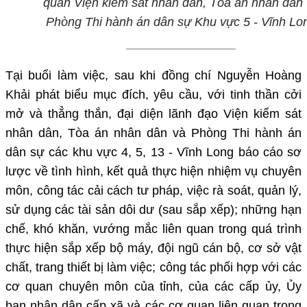
quan Viện kiểm sát nhân dân, Tòa án nhân dân
Phòng Thi hành án dân sự Khu vực 5 - Vĩnh Lo
Tại buổi làm việc,
sau khi đồng chí Nguyễn Hoàng
Khải phát biểu mục đích, yêu cầu, với tinh thần cởi
mở và thẳng thắn, đại diện lãnh đạo
Viện kiểm sát
nhân dân, Tòa án nhân dân và Phòng Thi hành án
dân sự các khu vực
4, 5, 13 - Vĩnh Long
báo cáo
sơ
lược về
tình hình
, kết quả
thực hiện nhiệm vụ chuyên
môn, công tác cải cách tư pháp,
việc rà soát, quản lý,
sử dụng các tài sản dôi dư (sau sắp xếp); những hạn
chế, khó khăn,
vướng mắc
liên quan
trong quá trình
thực hiện
sắp xếp bộ máy, đội ngũ cán bộ, cơ sở vật
chất,
trang thiết bị làm việc
;
công tác phối hợp
với
các
cơ quan chuyên môn của tỉnh, của
các cấp ủy, Ủy
ban nhân dân cấp xã và các cơ quan liên quan trong