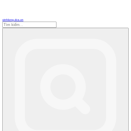
vinhlong.dcs.vn