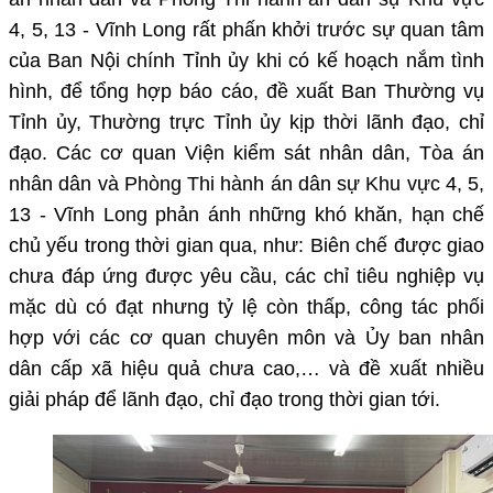
4, 5, 13 - Vĩnh Long
rất phấn khởi
trước sự
quan tâm
của Ban Nội chính Tỉnh ủy khi có kế hoạch nắm tình
hình
,
để tổng hợp
báo cáo,
đề xuất
Ban Thường vụ
Tỉnh ủy, Thường trực Tỉnh ủy kịp thời lãnh đạo, chỉ
đạo
.
Các
cơ quan Viện kiểm sát nhân dân, Tòa án
nhân dân và Phòng Thi hành án dân sự Khu vực 4, 5,
13 - Vĩnh Long
phản ánh những
khó khăn, hạn chế
chủ yếu trong thời gian qua
, như
: Biên chế được giao
chưa đáp ứng được yêu cầu, các chỉ tiêu nghiệp vụ
mặc dù có đạt nhưng tỷ lệ còn thấp, công tác phối
hợp với các cơ quan chuyên môn và
Ủy ban nhân
dân
cấp xã hiệu quả chưa cao,… và đề xuất nhiều
giải pháp để lãnh đạo, chỉ đạo trong thời gian tới.