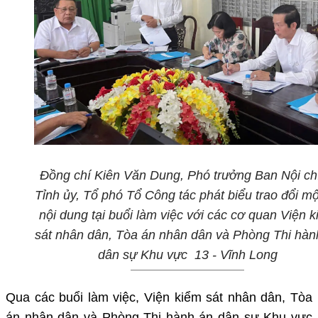
Đồng chí Kiên Văn Dung,
Phó trưởng Ban Nội ch
Tỉnh
ủy, Tổ phó Tổ Công tác
phát biểu trao đổi
mộ
nội dung
tại buổi
làm việc
với
các cơ quan Viện k
sát nhân dân, Tòa án nhân dân
và Phòng Thi hàn
dân sự Khu vực 13 - Vĩnh Long
Qua
c
ác buổi làm
việc,
Viện kiểm sát nhân dân, Tòa
án nhân dân và Phòng Thi hành án dân sự Khu vực