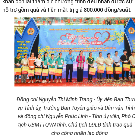
khăn còn lại tham dự chương trình đều nhận được sự
hỗ trợ gồm quà và tiền mặt trị giá 800.000 đồng/suất.
Đồng chí Nguyễn Thị Minh Trang - Ủy viên Ban Th
vụ Tỉnh ủy, Trưởng Ban Tuyên giáo
và Dân vận
Tỉnh
và đồng chí Nguyễn Phúc Linh
-
Tỉnh ủy viên, Phó 
tịch UBMTTQVN tỉnh,
Chủ tịch LĐLĐ tỉnh trao quà 
cho công nhân lao động