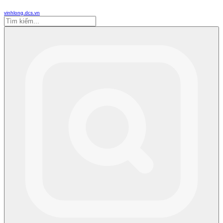
vinhlong.dcs.vn