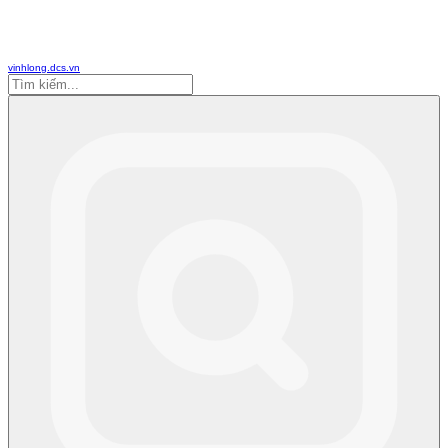
vinhlong.dcs.vn