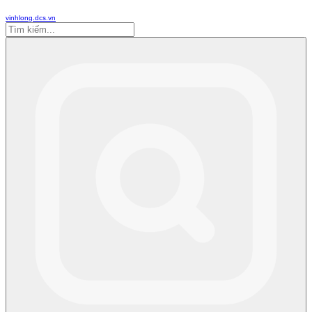
vinhlong.dcs.vn