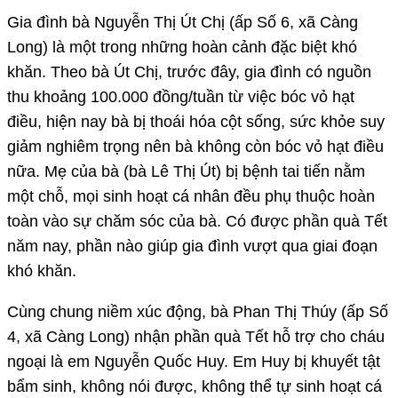
Gia đình bà Nguyễn Thị Út Chị (ấp Số 6, xã Càng
Long) là một trong những hoàn cảnh đặc biệt khó
khăn. Theo bà Út Chị, trước đây, gia đình có nguồn
thu khoảng 100.000 đồng/tuần từ việc bóc vỏ hạt
điều, hiện nay bà bị thoái hóa cột sống, sức khỏe suy
giảm nghiêm trọng nên bà không còn bóc vỏ hạt điều
nữa. Mẹ của bà (bà Lê Thị Út) bị bệnh tai tiến nằm
một chỗ, mọi sinh hoạt cá nhân đều phụ thuộc hoàn
toàn vào sự chăm sóc của bà. Có được phần quà Tết
năm nay, phần nào giúp gia đình vượt qua giai đoạn
khó khăn.
Cùng chung niềm xúc động, bà Phan Thị Thúy (ấp Số
4, xã Càng Long) nhận phần quà Tết hỗ trợ cho cháu
ngoại là em Nguyễn Quốc Huy. Em Huy bị khuyết tật
bẩm sinh, không nói được, không thể tự sinh hoạt cá