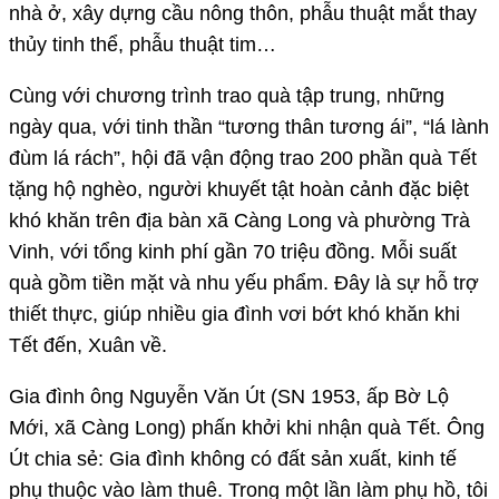
nhà ở, xây dựng cầu nông thôn, phẫu thuật mắt thay
thủy tinh thể, phẫu thuật tim…
Cùng với chương trình trao quà tập trung, những
ngày qua, với tinh thần “tương thân tương ái”, “lá lành
đùm lá rách”, hội đã vận động trao 200 phần quà Tết
tặng hộ nghèo, người khuyết tật hoàn cảnh đặc biệt
khó khăn trên địa bàn xã Càng Long và phường Trà
Vinh, với tổng kinh phí gần 70 triệu đồng. Mỗi suất
quà gồm tiền mặt và nhu yếu phẩm. Đây là sự hỗ trợ
thiết thực, giúp nhiều gia đình vơi bớt khó khăn khi
Tết đến, Xuân về.
Gia đình ông Nguyễn Văn Út (SN 1953, ấp Bờ Lộ
Mới, xã Càng Long) phấn khởi khi nhận quà Tết. Ông
Út chia sẻ: Gia đình không có đất sản xuất, kinh tế
phụ thuộc vào làm thuê. Trong một lần làm phụ hồ, tôi