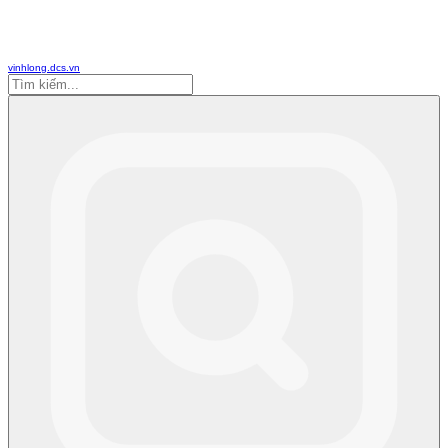
vinhlong.dcs.vn