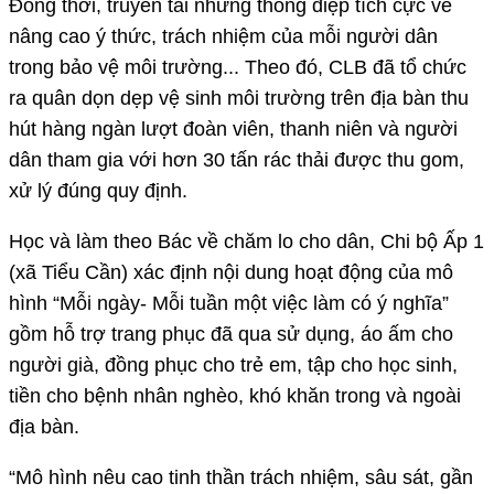
Đồng thời, truyền tải những thông điệp tích cực về
nâng cao ý thức, trách nhiệm của mỗi người dân
trong bảo vệ môi trường... Theo đó, CLB đã tổ chức
ra quân dọn dẹp vệ sinh môi trường trên địa bàn thu
hút hàng ngàn lượt đoàn viên, thanh niên và người
dân tham gia với hơn 30 tấn rác thải được thu gom,
xử lý đúng quy định.
Học và làm theo Bác về chăm lo cho dân, Chi bộ Ấp 1
(xã Tiểu Cần) xác định nội dung hoạt động của mô
hình “Mỗi ngày- Mỗi tuần một việc làm có ý nghĩa”
gồm hỗ trợ trang phục đã qua sử dụng, áo ấm cho
người già, đồng phục cho trẻ em, tập cho học sinh,
tiền cho bệnh nhân nghèo, khó khăn trong và ngoài
địa bàn.
“Mô hình nêu cao tinh thần trách nhiệm, sâu sát, gần