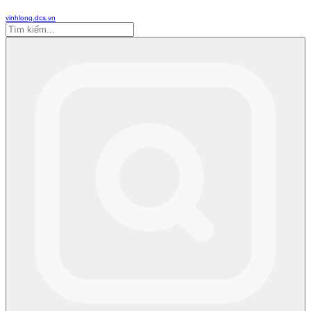
vinhlong.dcs.vn