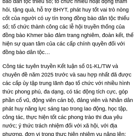
bào dân tộc thiểu số; tổ chức nhiều hoạt động thăm
hỏi, tặng quà, hỗ trợ BHYT, phát huy tốt vai trò nòng
cốt của người có uy tín trong đồng bào dân tộc thiểu
số; tổ chức thành công các lễ hội truyền thống của
đồng bào Khmer bảo đảm trang nghiêm, đoàn kết, thể
hiện sự quan tâm của các cấp chính quyền đối với
đồng bào dân tộc…
Công tác tuyên truyền Kết luận số 01-KL/TW và
chuyên đề năm 2025 trước và sau hợp nhất đã được
các cấp ủy tập trung lãnh đạo tổ chức với nhiều hình
thức phong phú, đa dạng, có tác động tích cực, góp
phần cổ vũ, động viên cán bộ, đảng viên và Nhân dân
phát huy năng lực sáng tạo trong lao động, học tập,
công tác, thực hiện tốt các phong trào thi đua yêu
nước; ý thức trách nhiệm đối với xã hội, với địa
phương, đơn vị trong thực hiện nhiệm vụ nâng lên;