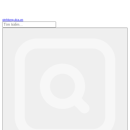
vinhlong.dcs.vn