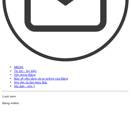
MEDIA
Tin tức - Sự kiện
Xây dựng Đảng
Bảo vệ nền tảng và tư tưởng của Đảng
Học tập và làm theo Bác
Hỏi đáp - góp ý
Lượt xem:
Đang online: