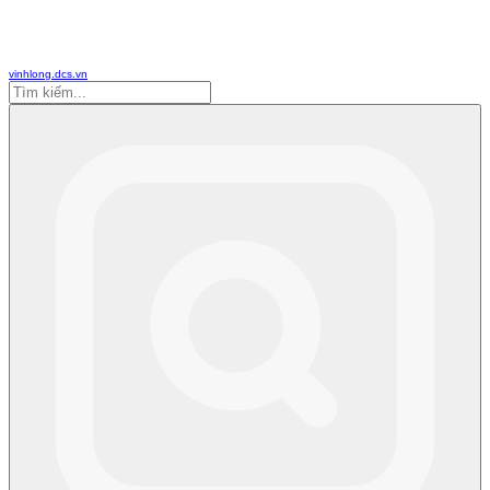
vinhlong.dcs.vn