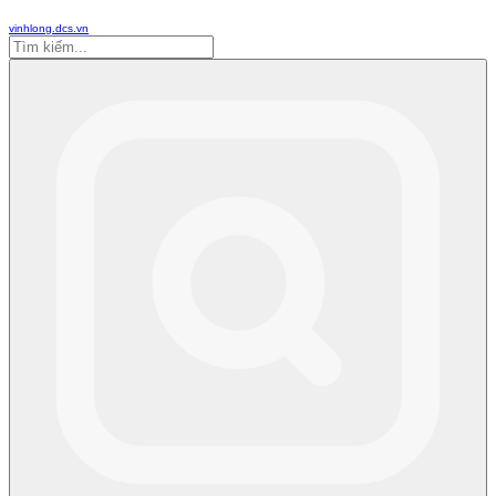
vinhlong.dcs.vn