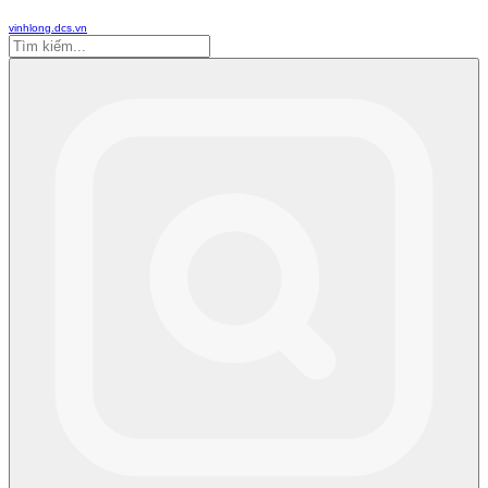
vinhlong.dcs.vn