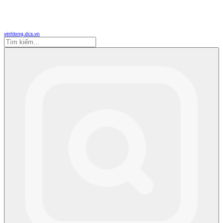
vinhlong.dcs.vn