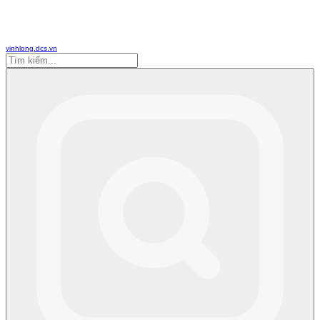
vinhlong.dcs.vn