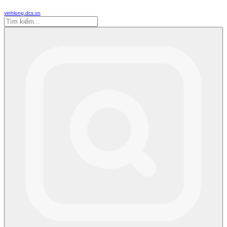
vinhlong.dcs.vn