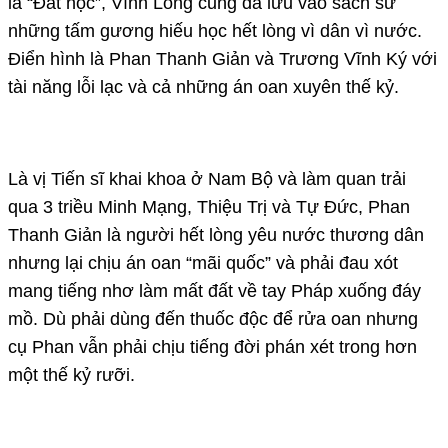
là “Đất học”, Vĩnh Long cũng đã lưu vào sách sử
những tấm gương hiếu học hết lòng vì dân vì nước.
Điển hình là Phan Thanh Giản và Trương Vĩnh Ký với
tài năng lỗi lạc và cả những án oan xuyên thế kỷ.
Là vị Tiến sĩ khai khoa ở Nam Bộ và làm quan trải
qua 3 triều Minh Mạng, Thiệu Trị và Tự Đức, Phan
Thanh Giản là người hết lòng yêu nước thương dân
nhưng lại chịu án oan “mãi quốc” và phải đau xót
mang tiếng nhơ làm mất đất về tay Pháp xuống đáy
mồ. Dù phải dùng đến thuốc độc để rửa oan nhưng
cụ Phan vẫn phải chịu tiếng đời phán xét trong hơn
một thế kỷ rưỡi.