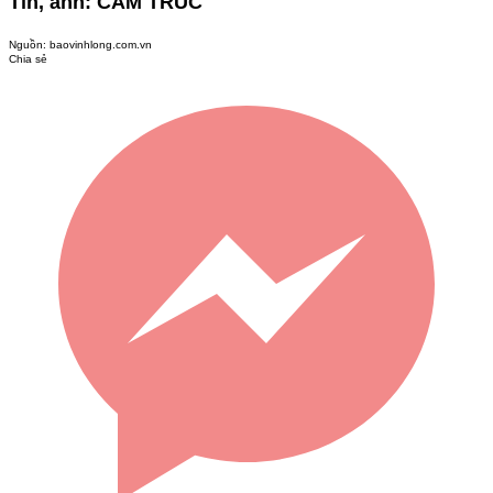
Tin, ảnh: CẨM TRÚC
Nguồn:
baovinhlong.com.vn
Chia sẻ