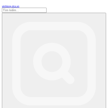
vinhlong.dcs.vn