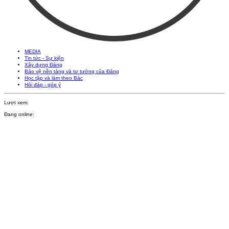
MEDIA
Tin tức - Sự kiện
Xây dựng Đảng
Bảo vệ nền tảng và tư tưởng của Đảng
Học tập và làm theo Bác
Hỏi đáp - góp ý
Lượt xem:
Đang online: