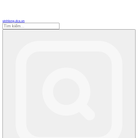
vinhlong.dcs.vn