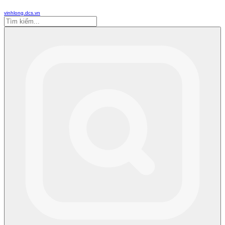
vinhlong.dcs.vn