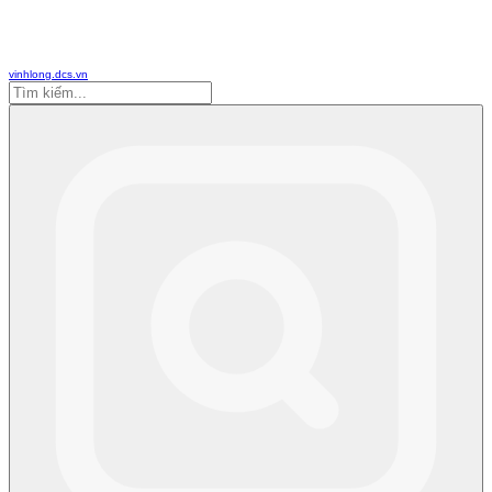
vinhlong.dcs.vn