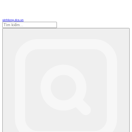
vinhlong.dcs.vn