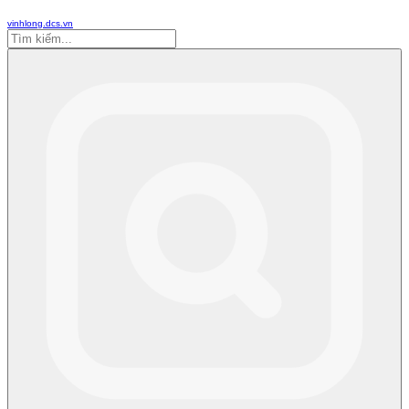
vinhlong.dcs.vn