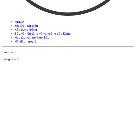
MEDIA
Tin tức - Sự kiện
Xây dựng Đảng
Bảo vệ nền tảng và tư tưởng của Đảng
Học tập và làm theo Bác
Hỏi đáp - góp ý
Lượt xem:
Đang online: