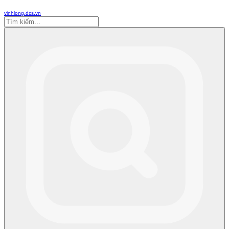
vinhlong.dcs.vn