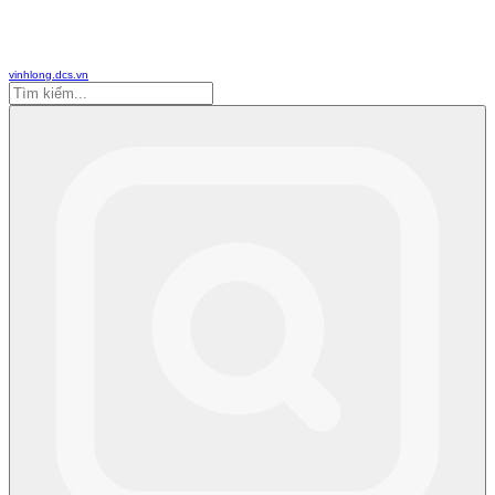
vinhlong.dcs.vn