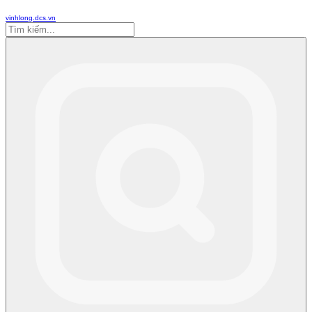
vinhlong.dcs.vn