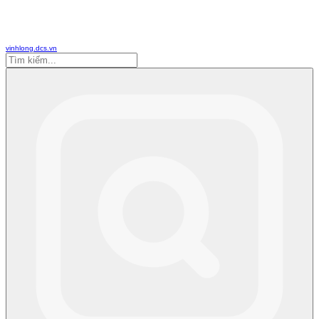
vinhlong.dcs.vn