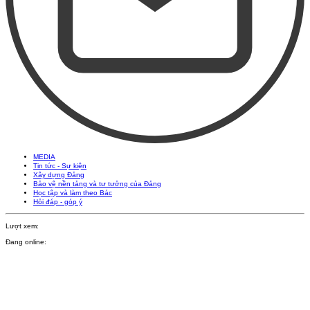
MEDIA
Tin tức - Sự kiện
Xây dựng Đảng
Bảo vệ nền tảng và tư tưởng của Đảng
Học tập và làm theo Bác
Hỏi đáp - góp ý
Lượt xem:
Đang online: