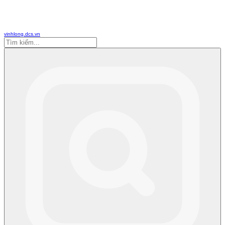
vinhlong.dcs.vn