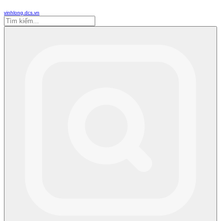
vinhlong.dcs.vn